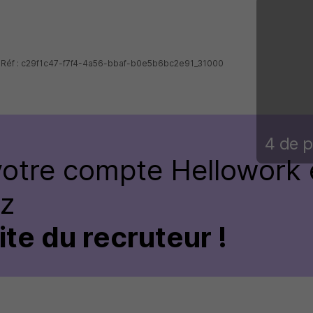
 - Réf : c29f1c47-f7f4-4a56-bbaf-b0e5b6bc2e91_31000
4 de p
votre compte
Hellowork 
ez
site du recruteur !