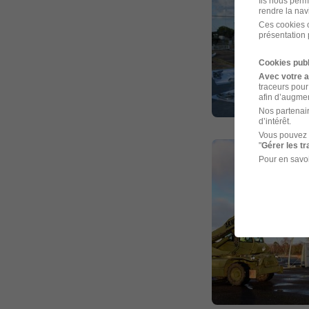
Ils nous perm
rendre la nav
Ces cookies o
présentation 
Cookies publ
Avec votre 
traceurs pour
afin d’augmen
Nos partenair
d’intérêt.
Vous pouvez 
"
Gérer les t
Pour en savoi