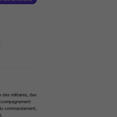
 des militaires, des
 l'accompagnement
ler du commandement,
l.