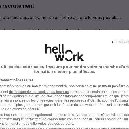
e recrutement
rutement peuvent varier selon l'offre à laquelle vous postulez.
suivre 2 ans d'études à l'école d'enseignement technique de 
Continuer 
t de financer les études en échange du service militaire pos
rmation rémunérée dans l'une des 3 grandes écoles : Saintes,
 utilise des cookies ou traceurs pour rendre votre recherche d’em
formation encore plus efficace.
ictement nécessaires
 sont nécessaires au bon fonctionnement de nos services et
ne peuvent pas être d
amment
de l'ensemble des cookies ou traceurs
permettant de maintenir la session de l
t sa navigation sur le site, de stocker des informations temporaires telles que les 
R ET DE L'ESPACE en images
rs, les annonces ou les offres vues, gérer les processus d'identification de l'utilisateur,
ou non, et plus globalement garantir la sécurité du site web en détectant les tentati
les violations de sécurité.
u traceurs permettent également de piloter et suivre les sources d'acquisition d'a
identifiant unique permettant de comprendre comment nos utilisateurs naviguent sur 
ns en fonction des différentes sources de trafic.