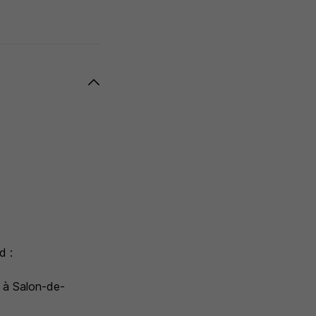
:
d :
ce à Salon-de-