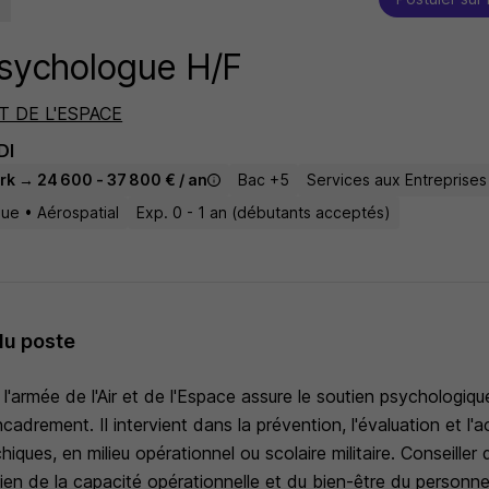
Psychologue H/F
T DE L'ESPACE
DI
rk → 24 600 - 37 800 € / an
Bac +5
Services aux Entreprises
que • Aérospatial
Exp. 0 - 1 an (débutants acceptés)
du poste
'armée de l'Air et de l'Espace assure le soutien psychologique
ncadrement. Il intervient dans la prévention, l'évaluation et
chiques, en milieu opérationnel ou scolaire militaire. Conseil
ntien de la capacité opérationnelle et du bien-être du personne