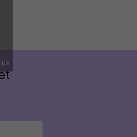
lus
et