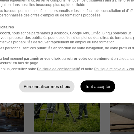
ettent également d’observer le comportement de nos utilisateurs afin d'améliorer no
igation dans nos sites beaucoup plus rapide et fluide.
u traceurs permettent enfin de personnaliser les interfaces de consultation et d'eff
personnalisée des offres d'emploi ou de formations proposées.
icitaires
accord
, nous et nos partenaires (Facebook,
Google Ads
, Critéo, Bing,) pouvons util
 vous proposer des publicités pour des offres d’emploi ou des offres de formations
ter vos probabilités de trouver rapidement un emploi ou une formation.
es personnalisent ces publicités en fonction de votre navigation, de votre profil et 
à tout moment
paramétrer vos choix
ou
retirer votre consentement
en cliquant s
raceurs
" en bas de page.
r plus, consultez notre
Politique de confidentialité
et notre
Politique relative aux co
Personnaliser mes choix
Tout accepter