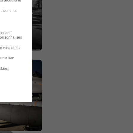
s produits et
ectuer une
iser des
 personnalisés
de vos centres
ur le lien
okies
.