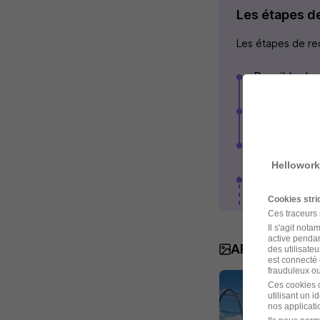
Les étapes d
Les étapes de rec
Possible de 
L'AFSF perme
Avoir une fo
Salon
Hellowork
Voir plus
Cookies str
Ces traceurs
Il s'agit not
active pendan
ARMEE DE L'AI
des utilisateu
est connecté 
frauduleux ou 
Ces cookies o
utilisant un 
nos applicatio