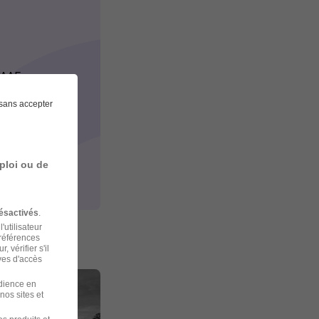
l'AAE
sans accepter
t-diplôme
 Rochefort,
ploi ou de
ésactivés
.
'utilisateur
préférences
 vérifier s'il
ves d'accès
udience en
nos sites et