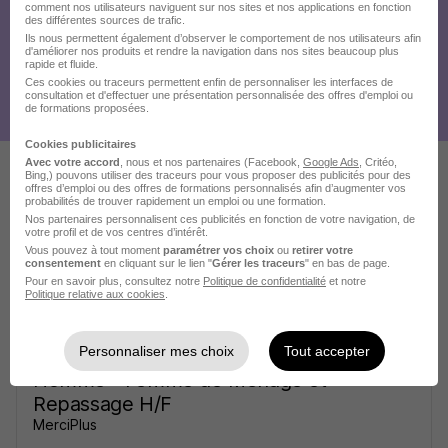
comment nos utilisateurs naviguent sur nos sites et nos applications en fonction
des différentes sources de trafic.
Ils nous permettent également d’observer le comportement de nos utilisateurs afin
d'améliorer nos produits et rendre la navigation dans nos sites beaucoup plus
rapide et fluide.
Ces cookies ou traceurs permettent enfin de personnaliser les interfaces de
consultation et d'effectuer une présentation personnalisée des offres d'emploi ou
de formations proposées.
Cookies publicitaires
Avec votre accord
, nous et nos partenaires (Facebook,
Google Ads
, Critéo,
Bing,) pouvons utiliser des traceurs pour vous proposer des publicités pour des
offres d’emploi ou des offres de formations personnalisés afin d’augmenter vos
Ces offres pourraient aussi
probabilités de trouver rapidement un emploi ou une formation.
Nos partenaires personnalisent ces publicités en fonction de votre navigation, de
vous intéresser
votre profil et de vos centres d’intérêt.
Vous pouvez à tout moment
paramétrer vos choix
ou
retirer votre
consentement
en cliquant sur le lien "
Gérer les traceurs
" en bas de page.
Pour en savoir plus, consultez notre
Politique de confidentialité
et notre
Politique relative aux cookies
.
Personnaliser mes choix
Tout accepter
Homme - Femme de Ménage et
Repassage H/F
MerciPlus