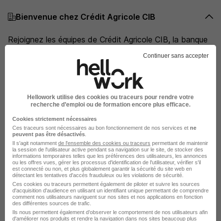
Bienvenue chez Crédit Agricole CIB
Rejoignez les équipes de Crédit Agricole CIB, la banque
de financement et d'investissement du groupe Crédit
Continuer sans accepter
Agricole, 10e groupe bancaire mondial en taille de bilan*.
Nous accompagnons les grandes entreprises et
institutions financières dans leur développement et le
Hellowork utilise des cookies ou traceurs pour rendre votre
recherche d’emploi ou de formation encore plus efficace.
financement de leurs projets. Pionniers dans la finance
Cookies strictement nécessaires
responsable, l'engagement social et environnemental
Ces traceurs sont nécessaires au bon fonctionnement de nos services et
ne
sont au coeur de nos activités.
peuvent pas être désactivés
.
Il s'agit notamment
de l'ensemble des cookies ou traceurs
permettant de maintenir
la session de l'utilisateur active pendant sa navigation sur le site, de stocker des
Intégrer nos équipes c'est contribuer au développement
informations temporaires telles que les préférences des utilisateurs, les annonces
ou les offres vues, gérer les processus d'identification de l'utilisateur, vérifier s'il
d'une économie durable.
est connecté ou non, et plus globalement garantir la sécurité du site web en
détectant les tentatives d'accès frauduleux ou les violations de sécurité.
Ces cookies ou traceurs permettent également de piloter et suivre les sources
d'acquisition d'audience en utilisant un identifiant unique permettant de comprendre
Vous évoluerez dans un environnement multiculturel, à la
comment nos utilisateurs naviguent sur nos sites et nos applications en fonction
fois dynamique et stimulant, dans lequel vous serez
des différentes sources de trafic.
Ils nous permettent également d’observer le comportement de nos utilisateurs afin
encouragé à innover et partager vos idées.
d'améliorer nos produits et rendre la navigation dans nos sites beaucoup plus