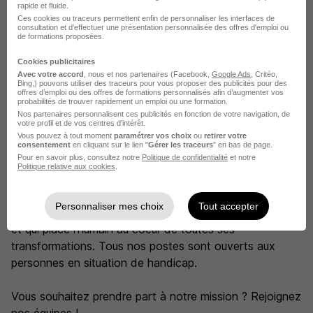
rapide et fluide.
Ces cookies ou traceurs permettent enfin de personnaliser les interfaces de
Nous sommes une entreprise qui accompagne ses
consultation et d'effectuer une présentation personnalisée des offres d'emploi ou
de formations proposées.
collaborateurs tout au long de leur parcours. Vous
pourrez y développer vos compétences et accéder aux
Cookies publicitaires
Avec votre accord
, nous et nos partenaires (Facebook,
Google Ads
, Critéo,
larges opportunités de carrière qu'offrent la diversité de
Bing,) pouvons utiliser des traceurs pour vous proposer des publicités pour des
nos métiers et nos 30 implantations internationales.
offres d’emploi ou des offres de formations personnalisés afin d’augmenter vos
probabilités de trouver rapidement un emploi ou une formation.
Nos partenaires personnalisent ces publicités en fonction de votre navigation, de
votre profil et de vos centres d’intérêt.
Notre culture repose sur la force du collectif et l'esprit
Vous pouvez à tout moment
paramétrer vos choix
ou
retirer votre
d'ouverture, où chacun est responsabilisé et valorisé.
consentement
en cliquant sur le lien "
Gérer les traceurs
" en bas de page.
Pour en savoir plus, consultez notre
Politique de confidentialité
et notre
Politique relative aux cookies
.
En agissant chaque jour dans l'intérêt de la société,
Crédit Agricole CIB s'inscrit dans les valeurs du groupe
Personnaliser mes choix
Tout accepter
qui est engagé en faveur des diversités et de l'inclusion
et qui place l'humain au coeur de toutes ses
transformations. Tous nos postes sont ouverts aux
personnes en situation de handicap.
Vous souhaitez prendre part à notre mission ? Rejoignez