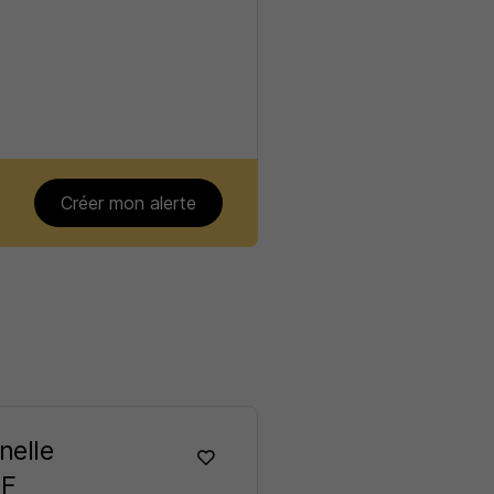
Créer mon alerte
nelle
/F