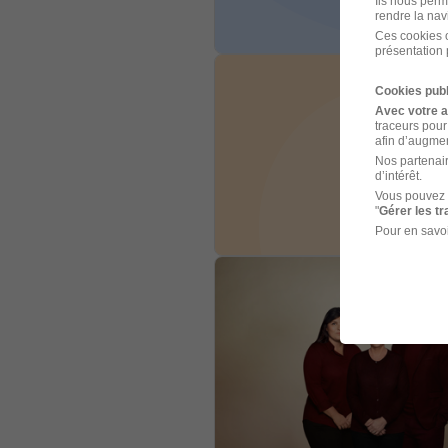
Ils nous perm
rendre la nav
Ces cookies o
présentation 
Cookies publ
Avec votre 
traceurs pour
afin d’augmen
Nos partenair
d’intérêt.
Vous pouvez 
"
Gérer les t
Pour en savoi