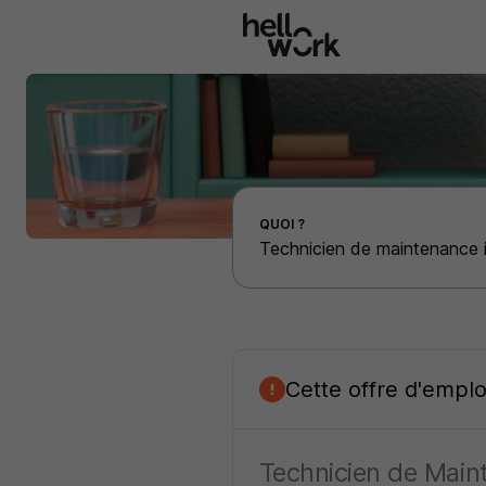
Aller au contenu principal
Effectuer une recherche d'emploi par localité
QUOI ?
Cette offre d'empl
Technicien de Maint