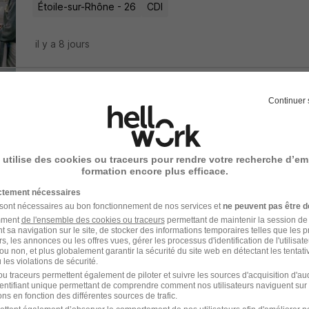
Étoile-sur-Rhône - 26
CDI
il y a 8 jours
Technicien Electromécanique Itinéran
Continuer 
Fichet Group
Montélimar - Valence - 26
CDI
 utilise des cookies ou traceurs pour rendre votre recherche d’em
formation encore plus efficace.
il y a 5 jours
ictement nécessaires
 sont nécessaires au bon fonctionnement de nos services et
ne peuvent pas être d
amment
de l'ensemble des cookies ou traceurs
permettant de maintenir la session de l
Technicien Maintenance Industriel TP
t sa navigation sur le site, de stocker des informations temporaires telles que les 
rs, les annonces ou les offres vues, gérer les processus d'identification de l'utilisateur,
ou non, et plus globalement garantir la sécurité du site web en détectant les tentati
Apy Consult
les violations de sécurité.
u traceurs permettent également de piloter et suivre les sources d'acquisition d'a
Valence - 26
CDI
2 300 - 2 700 € / mois
identifiant unique permettant de comprendre comment nos utilisateurs naviguent sur 
ns en fonction des différentes sources de trafic.