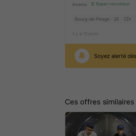
Super recruteur
Invenio
Bourg-de-Péage - 26
CDI
il y a 13 jours
Soyez alerté dès 
Ces offres similaires