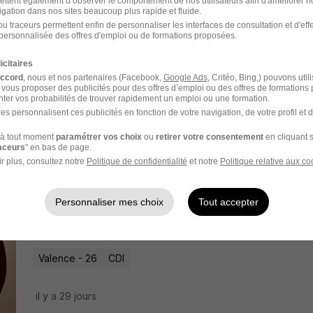
ettent également d’observer le comportement de nos utilisateurs afin d'améliorer no
igation dans nos sites beaucoup plus rapide et fluide.
il y a 23 jours
u traceurs permettent enfin de personnaliser les interfaces de consultation et d'eff
personnalisée des offres d'emploi ou de formations proposées.
Technicien de Maintenance 2x8 H/F
icitaires
accord
, nous et nos partenaires (Facebook,
Google Ads
, Critéo, Bing,) pouvons util
Douceurs Jacquemart
 vous proposer des publicités pour des offres d’emploi ou des offres de formations
ter vos probabilités de trouver rapidement un emploi ou une formation.
es personnalisent ces publicités en fonction de votre navigation, de votre profil et 
Romans-sur-Isère - 26
CDI
à tout moment
paramétrer vos choix
ou
retirer votre consentement
en cliquant s
raceurs
" en bas de page.
il y a 4 jours
r plus, consultez notre
Politique de confidentialité
et notre
Politique relative aux co
Personnaliser mes choix
Tout accepter
Technicien de Maintenance H/F
Groupe Funecap
Valence - 26
CDI
il y a 29 jours