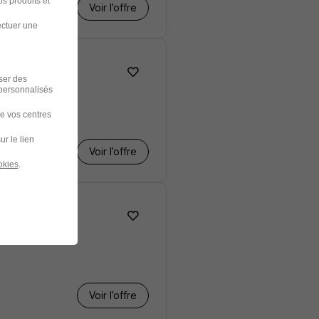
s produits et
Voir l’offre
ectuer une
iser des
 personnalisés
de vos centres
ur le lien
Voir l’offre
okies
.
Voir l’offre