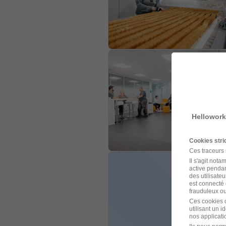
Hellowork
Cookies str
Ces traceurs
Il s'agit not
active pendan
des utilisateu
est connecté 
frauduleux ou 
Ces cookies o
utilisant un 
nos applicatio