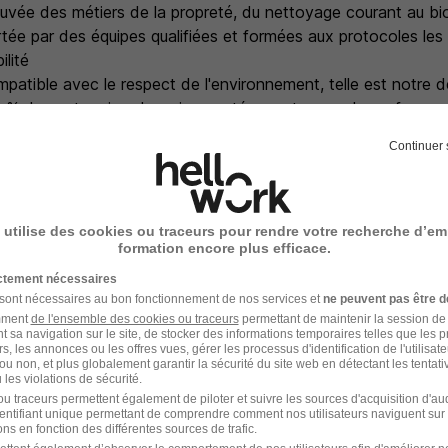
uvée des métiers de la propreté, du nettoyage courant au b
rtée par des équipes qualifiées et formées aux protocoles les 
ilité
patible avec le respect de l'environnement, telle est notre d
 3 % des entreprises les mieux notées en termes de perform
(Médaille Gold Ecovadis).
Continuer 
t excellence
rtes de la Diversité et de la Parentalité, nous nous inscrivo
n (taux d'emploi TH supérieur à 6%), de diversité et de lutte 
s parcours de professionnalisation certifiants sur nos métier
 utilise des cookies ou traceurs pour rendre votre recherche d’em
formation encore plus efficace.
ictement nécessaires
d'hui et devenez l'un de nos talents au service de l'excellenc
 sont nécessaires au bon fonctionnement de nos services et
ne peuvent pas être d
amment
de l'ensemble des cookies ou traceurs
permettant de maintenir la session de l
t sa navigation sur le site, de stocker des informations temporaires telles que les 
rs, les annonces ou les offres vues, gérer les processus d'identification de l'utilisateur,
ou non, et plus globalement garantir la sécurité du site web en détectant les tentati
les violations de sécurité.
entaires
u traceurs permettent également de piloter et suivre les sources d'acquisition d'a
identifiant unique permettant de comprendre comment nos utilisateurs naviguent sur 
ns en fonction des différentes sources de trafic.