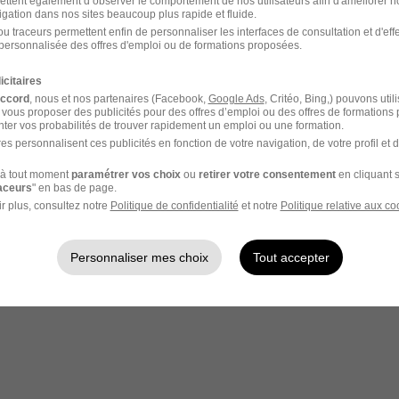
ettent également d’observer le comportement de nos utilisateurs afin d'améliorer no
igation dans nos sites beaucoup plus rapide et fluide.
u traceurs permettent enfin de personnaliser les interfaces de consultation et d'eff
personnalisée des offres d'emploi ou de formations proposées.
- Réf : 2026/43435-2460112
icitaires
accord
, nous et nos partenaires (Facebook,
Google Ads
, Critéo, Bing,) pouvons util
 vous proposer des publicités pour des offres d’emploi ou des offres de formations
ter vos probabilités de trouver rapidement un emploi ou une formation.
es personnalisent ces publicités en fonction de votre navigation, de votre profil et 
à tout moment
paramétrer vos choix
ou
retirer votre consentement
en cliquant s
raceurs
" en bas de page.
votre compte Hellowork 
r plus, consultez notre
Politique de confidentialité
et notre
Politique relative aux co
z votre candidature !
Personnaliser mes choix
Tout accepter