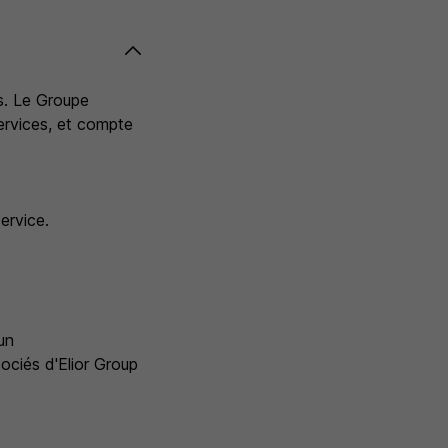
és. Le Groupe
services, et compte
ervice.
un
sociés d'Elior Group