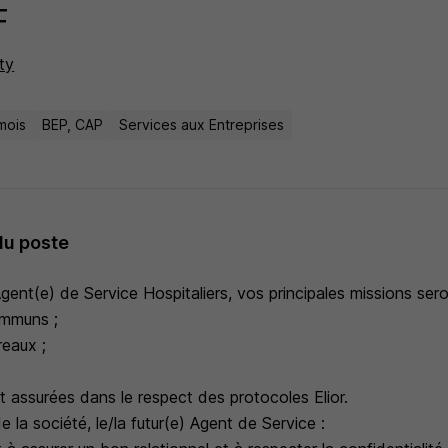
F
ty
mois
BEP, CAP
Services aux Entreprises
du poste
Agent(e) de Service Hospitaliers, vos principales missions seron
ommuns ;
reaux ;
 assurées dans le respect des protocoles Elior.
e la société, le/la futur(e) Agent de Service :