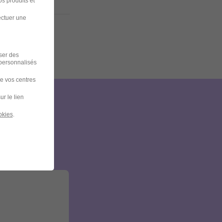
s produits et
ectuer une
iser des
 personnalisés
de vos centres
ur le lien
et
okies
.