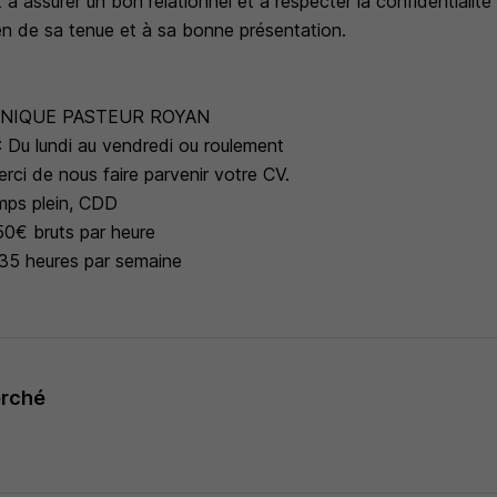
 à assurer un bon relationnel et à respecter la confidentialité 
etien de sa tenue et à sa bonne présentation.
 CLINIQUE PASTEUR ROYAN
 : Du lundi au vendredi ou roulement
rci de nous faire parvenir votre CV.
mps plein, CDD
50€ bruts par heure
35 heures par semaine
erché