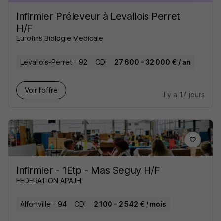
Infirmier Préleveur à Levallois Perret
H/F
Eurofins Biologie Medicale
Levallois-Perret - 92
CDI
27 600 - 32 000 € / an
Voir l’offre
il y a 17 jours
Infirmier - 1Etp - Mas Seguy H/F
FEDERATION APAJH
Alfortville - 94
CDI
2 100 - 2 542 € / mois