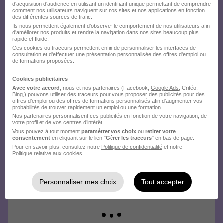
d'acquisition d'audience en utilisant un identifiant unique permettant de comprendre
Créez votre compte Hellowork et
comment nos utilisateurs naviguent sur nos sites et nos applications en fonction
des différentes sources de trafic.
envoyez votre candidature !
Ils nous permettent également d’observer le comportement de nos utilisateurs afin
d'améliorer nos produits et rendre la navigation dans nos sites beaucoup plus
rapide et fluide.
Ces cookies ou traceurs permettent enfin de personnaliser les interfaces de
consultation et d'effectuer une présentation personnalisée des offres d'emploi ou
de formations proposées.
Cookies publicitaires
Avec votre accord
, nous et nos partenaires (Facebook,
Google Ads
, Critéo,
Bing,) pouvons utiliser des traceurs pour vous proposer des publicités pour des
offres d’emploi ou des offres de formations personnalisés afin d’augmenter vos
probabilités de trouver rapidement un emploi ou une formation.
Nos partenaires personnalisent ces publicités en fonction de votre navigation, de
votre profil et de vos centres d’intérêt.
Vous pouvez à tout moment
paramétrer vos choix
ou
retirer votre
consentement
en cliquant sur le lien "
Gérer les traceurs
" en bas de page.
Pour en savoir plus, consultez notre
Politique de confidentialité
et notre
Politique relative aux cookies
.
Personnaliser mes choix
Tout accepter