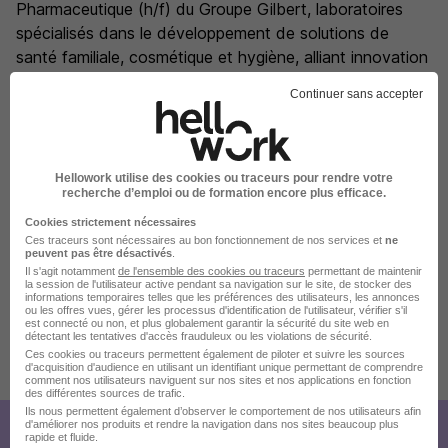
Pharmaceutique (h/f) du Groupe Gilbert, laboratoires
spécialisés dans le développement de solutions de
santé familiale, cosmétique et hygiène, alliant innovation
scientifique et naturalité.
Continuer sans accepter
Entreprise familiale et normande, le Groupe Gilbert (CA :
230 M€) rassemble près de 1.000 collaborateurs et
développe des solutions de santé respectueuses de
Hellowork utilise des cookies ou traceurs pour rendre votre
recherche d’emploi ou de formation encore plus efficace.
l'humain et de l'environnement. Avec 6 sites de
production implantés en France et une forte dynamique
Cookies strictement nécessaires
Ces traceurs sont nécessaires au bon fonctionnement de nos services et
ne
d'innovation, il poursuit son développement sur des
peuvent pas être désactivés
.
marchés en croissance.
Il s'agit notamment
de l'ensemble des cookies ou traceurs
permettant de maintenir
la session de l'utilisateur active pendant sa navigation sur le site, de stocker des
informations temporaires telles que les préférences des utilisateurs, les annonces
ou les offres vues, gérer les processus d'identification de l'utilisateur, vérifier s'il
est connecté ou non, et plus globalement garantir la sécurité du site web en
détectant les tentatives d'accès frauduleux ou les violations de sécurité.
Ces cookies ou traceurs permettent également de piloter et suivre les sources
Publiée le 21/07/2026 - Réf : 65-RC-CF-26
d'acquisition d'audience en utilisant un identifiant unique permettant de comprendre
comment nos utilisateurs naviguent sur nos sites et nos applications en fonction
des différentes sources de trafic.
Ils nous permettent également d’observer le comportement de nos utilisateurs afin
d'améliorer nos produits et rendre la navigation dans nos sites beaucoup plus
rapide et fluide.
Créez votre compte Hellowork et