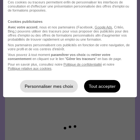
Ces cookies ou traceurs permettent enfin de personnaliser les interfaces de
consultation et d'effectuer une présentation personnalisée des offres d'emploi ou
envoyez votre candidature !
de formations proposées.
Cookies publicitaires
Avec votre accord
, nous et nos partenaires (Facebook,
Google Ads
, Critéo,
Bing,) pouvons utiliser des traceurs pour vous proposer des publicités pour des
offres d’emploi ou des offres de formations personnalisés afin d’augmenter vos
probabilités de trouver rapidement un emploi ou une formation.
Nos partenaires personnalisent ces publicités en fonction de votre navigation, de
votre profil et de vos centres d’intérêt.
Vous pouvez à tout moment
paramétrer vos choix
ou
retirer votre
consentement
en cliquant sur le lien "
Gérer les traceurs
" en bas de page.
Pour en savoir plus, consultez notre
Politique de confidentialité
et notre
Politique relative aux cookies
.
Personnaliser mes choix
Tout accepter