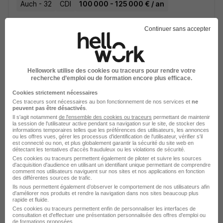
Auch - 32
CDI
100 000 - 125 000 € / an
Continuer sans accepter
Voir l’offre
il y a 2 jours
Hellowork utilise des cookies ou traceurs pour rendre votre
recherche d’emploi ou de formation encore plus efficace.
Cookies strictement nécessaires
Médecin Coordonateur H/F
Ces traceurs sont nécessaires au bon fonctionnement de nos services et
ne
peuvent pas être désactivés
.
ADEF RESIDENCES
Il s'agit notamment
de l'ensemble des cookies ou traceurs
permettant de maintenir
la session de l'utilisateur active pendant sa navigation sur le site, de stocker des
informations temporaires telles que les préférences des utilisateurs, les annonces
Auch - 32
CDI
Temps partiel
ou les offres vues, gérer les processus d'identification de l'utilisateur, vérifier s'il
est connecté ou non, et plus globalement garantir la sécurité du site web en
4 060 - 4 263 € / mois
détectant les tentatives d'accès frauduleux ou les violations de sécurité.
Ces cookies ou traceurs permettent également de piloter et suivre les sources
d'acquisition d'audience en utilisant un identifiant unique permettant de comprendre
comment nos utilisateurs naviguent sur nos sites et nos applications en fonction
Voir l’offre
des différentes sources de trafic.
il y a 16 jours
Ils nous permettent également d’observer le comportement de nos utilisateurs afin
d'améliorer nos produits et rendre la navigation dans nos sites beaucoup plus
rapide et fluide.
Ces cookies ou traceurs permettent enfin de personnaliser les interfaces de
consultation et d'effectuer une présentation personnalisée des offres d'emploi ou
de formations proposées.