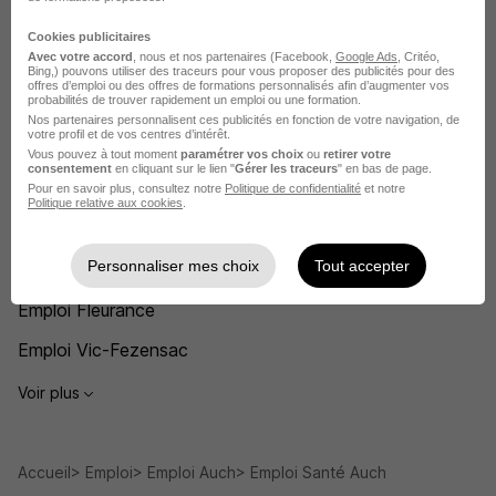
Recherches similaires
Cookies publicitaires
Avec votre accord
, nous et nos partenaires (Facebook,
Google Ads
, Critéo,
Emploi Médecin coordonnateur
Bing,) pouvons utiliser des traceurs pour vous proposer des publicités pour des
offres d’emploi ou des offres de formations personnalisés afin d’augmenter vos
probabilités de trouver rapidement un emploi ou une formation.
Emploi Santé
Nos partenaires personnalisent ces publicités en fonction de votre navigation, de
votre profil et de vos centres d’intérêt.
Emploi L'Isle-Jourdain
Vous pouvez à tout moment
paramétrer vos choix
ou
retirer votre
consentement
en cliquant sur le lien "
Gérer les traceurs
" en bas de page.
Emploi Nogaro
Pour en savoir plus, consultez notre
Politique de confidentialité
et notre
Politique relative aux cookies
.
Emploi Condom
Personnaliser mes choix
Tout accepter
Emploi Mirande
Emploi Fleurance
Emploi Vic-Fezensac
Voir plus
Accueil
Emploi
Emploi Auch
Emploi Santé Auch