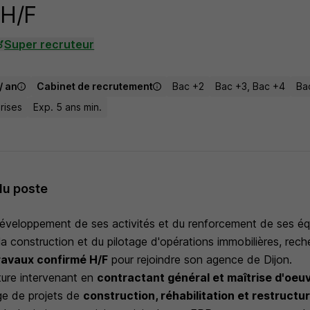
 H/F
Super recruteur
/ an
Cabinet de recrutement
Bac +2
Bac +3, Bac +4
Ba
rises
Exp. 5 ans min.
du poste
éveloppement de ses activités et du renforcement de ses équi
a construction et du pilotage d'opérations immobilières, rec
avaux confirmé H/F
pour rejoindre son agence de Dijon.
ture intervenant en
contractant général et maîtrise d'oeu
age de projets de
construction, réhabilitation et restructu