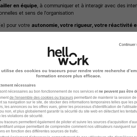
ailler en équipe
, à communiquer et à interagir avec des inter
onnelles et sens de l'organisation
(e) pour votre
autonomie, votre rigueur, votre réactivité 
Continuer 
 utilise des cookies ou traceurs pour rendre votre recherche d’em
formation encore plus efficace.
NT, nous vous accompagnons dans la recherche de votre e
ictement nécessaires
ncus que votre avenir professionnel mérite toute notre atte
 sont nécessaires au bon fonctionnement de nos services et
ne peuvent pas être d
amment
de l'ensemble des cookies ou traceurs
permettant de maintenir la session de l
t sa navigation sur le site, de stocker des informations temporaires telles que les 
 née de l'envie de proposer à nos clients et candidats le 
rs, les annonces ou les offres vues, gérer les processus d'identification de l'utilisateur,
igence. C'est la connaissance de chacun qui nous permet une
ou non, et plus globalement garantir la sécurité du site web en détectant les tentati
les violations de sécurité.
crutement réussi !
u traceurs permettent également de piloter et suivre les sources d'acquisition d'a
 par des collaborateurs passionnés experts des métiers qu'ils
identifiant unique permettant de comprendre comment nos utilisateurs naviguent sur 
ns en fonction des différentes sources de trafic.
 repose sur une découverte poussée des besoins de nos clien