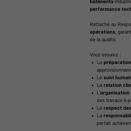
bâtiments
industri
performance tech
Rattaché au Respon
opérations
, garan
de la qualité.
Vous assurez :
La
préparation
approvisionneme
Le
suivi humain
La
relation cli
L'
organisation 
des travaux à p
Le
respect des
La
responsabil
parfait achève