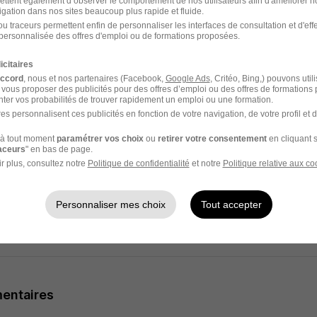
ettent également d’observer le comportement de nos utilisateurs afin d'améliorer no
 fiche de poste en adéquation avec le profil recherché. S'en s
igation dans nos sites beaucoup plus rapide et fluide.
ux sur la sélection des candidats et la qualité des entretien
u traceurs permettent enfin de personnaliser les interfaces de consultation et d'eff
personnalisée des offres d'emploi ou de formations proposées.
e réponse à sa candidature.
icitaires
ié permet d'identifier les compétences, le savoir-être et les m
accord
, nous et nos partenaires (Facebook,
Google Ads
, Critéo, Bing,) pouvons util
 vous proposer des publicités pour des offres d’emploi ou des offres de formations
ter vos probabilités de trouver rapidement un emploi ou une formation.
ces et les tests de personnalité permettent de finaliser une c
es personnalisent ces publicités en fonction de votre navigation, de votre profil et 
nsparence sur l'offre à pourvoir, l'entreprise, le contexte de 
à tout moment
paramétrer vos choix
ou
retirer votre consentement
en cliquant s
nos candidats depuis la préparation des entretiens jusqu'à l
raceurs
" en bas de page.
r plus, consultez notre
Politique de confidentialité
et notre
Politique relative aux co
té, réactivité, conseils : nous sommes à vos côtés pour acco
Personnaliser mes choix
Tout accepter
reprises et le projet professionnel de nos candidats par des 
entaires