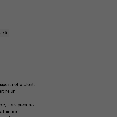
c +5
pes, notre client,
herche un
vre
, vous prendrez
ration de