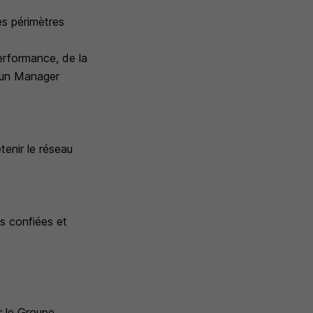
es périmètres
erformance, de la
d'un Manager
tenir le réseau
ns confiées et
r le Groupe