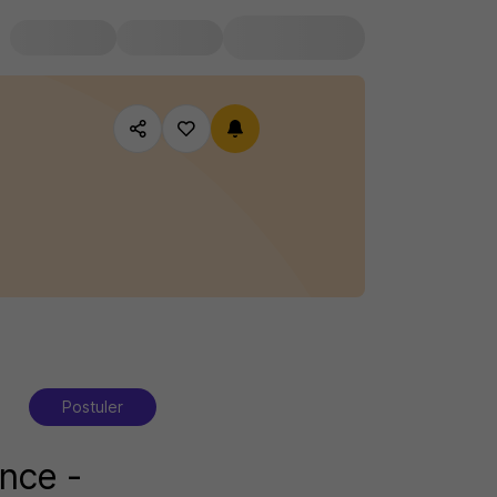
Postuler
ance -