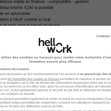
rience solide en finance - comptabilité - gestion
diteur interne (CIA) si possible
ller en autonomie
ion à l'écrit comme à l'oral
té et goût pour le travail en équipe
Continuer 
e et diplomatie
ement pour le groupe SAFRAN
 utilise des cookies ou traceurs pour rendre votre recherche d’em
formation encore plus efficace.
ictement nécessaires
z Safran
 sont nécessaires au bon fonctionnement de nos services et
ne peuvent pas être d
amment
de l'ensemble des cookies ou traceurs
permettant de maintenir la session de l
t sa navigation sur le site, de stocker des informations temporaires telles que les 
pe international de haute technologie opérant dans les doma
rs, les annonces ou les offres vues, gérer les processus d'identification de l'utilisateur,
pulsion, équipements et intérieurs), de l'espace et de la défen
ou non, et plus globalement garantir la sécurité du site web en détectant les tentati
les violations de sécurité.
ent à un monde plus sûr, où le transport aérien devient toujo
u traceurs permettent également de piloter et suivre les sources d'acquisition d'a
vironnement, plus confortable et plus accessible. Implanté su
identifiant unique permettant de comprendre comment nos utilisateurs naviguent sur 
ns en fonction des différentes sources de trafic.
pe emploie 110 000 collaborateurs pour un chiffre d'affaires de