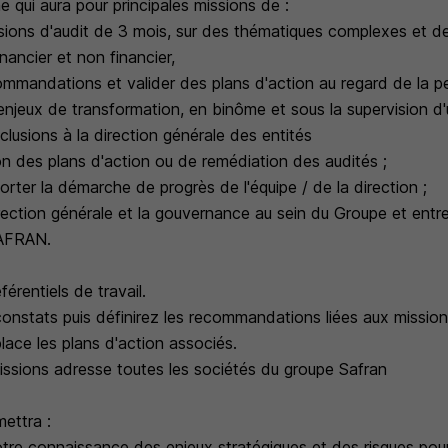
ne qui aura pour principales missions de :
sions d'audit de 3 mois, sur des thématiques complexes et d
nancier et non financier,
ommandations et valider des plans d'action au regard de la p
enjeux de transformation, en binôme et sous la supervision 
clusions à la direction générale des entités
tion des plans d'action ou de remédiation des audités ;
porter la démarche de progrès de l'équipe / de la direction ;
rection générale et la gouvernance au sein du Groupe et entre
SAFRAN.
érentiels de travail.
constats puis définirez les recommandations liées aux missio
place les plans d'action associés.
issions adresse toutes les sociétés du groupe Safran
ettra :
tre connaissance des enjeux stratégiques et des risques pou