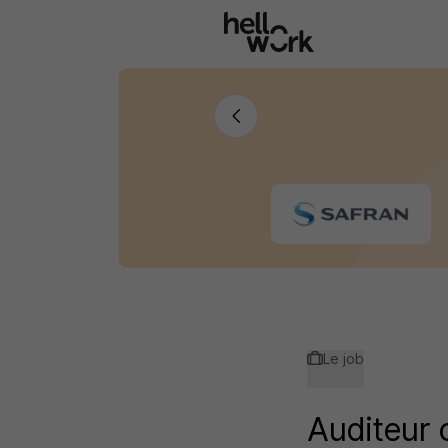
Aller au contenu principal
Le job
Auditeur o