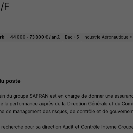
/F
rk → 44 000 - 73 800 € / an
Bac +5
Industrie Aéronautique •
du poste
 sein du groupe SAFRAN est en charge de donner une assuranc
de la performance auprès de la Direction Générale et du Comit
he de management des risques, de contrôle et de gouverneme
echerche pour sa direction Audit et Contrôle Interne Groupe