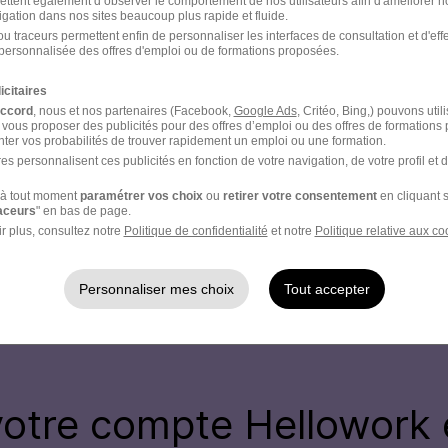
ettent également d’observer le comportement de nos utilisateurs afin d'améliorer no
 occupe, seul ou en partenariat, des positions de premier pl
igation dans nos sites beaucoup plus rapide et fluide.
archés.
u traceurs permettent enfin de personnaliser les interfaces de consultation et d'eff
personnalisée des offres d'emploi ou de formations proposées.
 entreprise du secteur aéronautique et défense du classemen
icitaires
 du magazine TIME.
accord
, nous et nos partenaires (Facebook,
Google Ads
, Critéo, Bing,) pouvons util
 vous proposer des publicités pour des offres d’emploi ou des offres de formations
ter vos probabilités de trouver rapidement un emploi ou une formation.
mmes persuadés que chaque talent compte, nous valorisons
es personnalisent ces publicités en fonction de votre navigation, de votre profil et 
e personnes en situation de handicap pour nos opportunités d
à tout moment
paramétrer vos choix
ou
retirer votre consentement
en cliquant s
raceurs
" en bas de page.
r plus, consultez notre
Politique de confidentialité
et notre
Politique relative aux co
 Réf : 2026-174732
Personnaliser mes choix
Tout accepter
votre compte Hellowork 