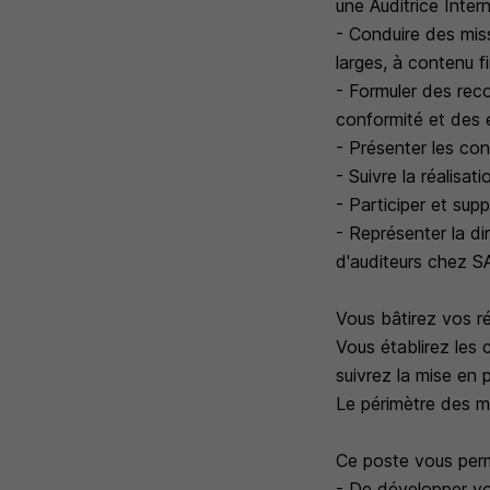
une Auditrice Inter
- Conduire des mis
larges, à contenu fi
- Formuler des rec
conformité et des 
- Présenter les con
- Suivre la réalisa
- Participer et sup
- Représenter la di
d'auditeurs chez 
Vous bâtirez vos réf
Vous établirez les 
suivrez la mise en 
Le périmètre des m
Ce poste vous perm
- De développer vo