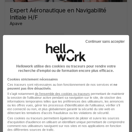
Expert Aéronautique en Navigabilité
Initiale H/F
Apave
Roissy-en-Brie - 77
CDI
Continuer sans accepter
Voir l’offre
il y a 28 jours
Hellowork utilise des cookies ou traceurs pour rendre votre
recherche d’emploi ou de formation encore plus efficace.
Cookies strictement nécessaires
Ces traceurs sont nécessaires au bon fonctionnement de nos services et
ne
peuvent pas être désactivés
.
Chef de Projet Aéro H/F
Il s'agit notamment
de l'ensemble des cookies ou traceurs
permettant de maintenir
la session de l'utilisateur active pendant sa navigation sur le site, de stocker des
Segula Technologies
informations temporaires telles que les préférences des utilisateurs, les annonces
ou les offres vues, gérer les processus d'identification de l'utilisateur, vérifier s'il
est connecté ou non, et plus globalement garantir la sécurité du site web en
détectant les tentatives d'accès frauduleux ou les violations de sécurité.
Massy - 91
CDI
Ces cookies ou traceurs permettent également de piloter et suivre les sources
d'acquisition d'audience en utilisant un identifiant unique permettant de comprendre
comment nos utilisateurs naviguent sur nos sites et nos applications en fonction
des différentes sources de trafic.