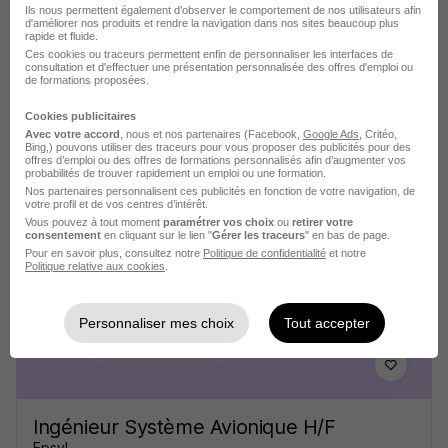
Voir l’offre
il y a 11 jours
Ils nous permettent également d’observer le comportement de nos utilisateurs afin
d'améliorer nos produits et rendre la navigation dans nos sites beaucoup plus
rapide et fluide.
Ces cookies ou traceurs permettent enfin de personnaliser les interfaces de
consultation et d'effectuer une présentation personnalisée des offres d'emploi ou
de formations proposées.
Cookies publicitaires
Ingénieur Aéronautique - Gestion des
Avec votre accord
, nous et nos partenaires (Facebook,
Google Ads
, Critéo,
Bing,) pouvons utiliser des traceurs pour vous proposer des publicités pour des
Obsolescences H/F
offres d’emploi ou des offres de formations personnalisés afin d’augmenter vos
probabilités de trouver rapidement un emploi ou une formation.
TAKOMA
Nos partenaires personnalisent ces publicités en fonction de votre navigation, de
votre profil et de vos centres d’intérêt.
Vous pouvez à tout moment
paramétrer vos choix
ou
retirer votre
Saint-Cloud - 92
CDI
35 000 - 38 000 € / an
consentement
en cliquant sur le lien "
Gérer les traceurs
" en bas de page.
Pour en savoir plus, consultez notre
Politique de confidentialité
et notre
Politique relative aux cookies
.
Voir l’offre
il y a 17 jours
Personnaliser mes choix
Tout accepter
Ingénieur Système Avionique H/F
Epsyl