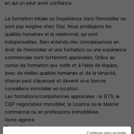
en qui on peut avoir confiance.
La formation initiale ou l'expérience dans l'immobilier ne
sont pas exigées chez Orpi. Nous privilégions les
qualités humaines et le relationnel, qui sont
indispensables. Bien entendu des connaissances en
droit de l'immobilier et une formation ou une expérience
commerciale sont fortement appréciées. Grâce au
cursus de formation aux outils et à l'aide de léquipe,
avec de réelles qualités humaines et de la ténacité,
chacun peut s'épanouir et devenir un·e bon.ne
conseiller·e immobilier en location.
Les formations/compétences appréciées : le BTS, le
CQP négociateur immobilier, la Licence ou le Master
commercial ou en professions immobilières.
Votre agence
Rozay Immo
Continuer sans accepter