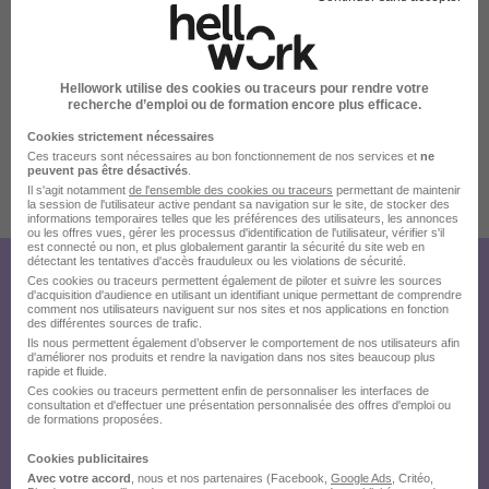
Rozay-en-Brie 77540Rozay-en-BrieFR
Le lieu
Favoris
Hellowork utilise des cookies ou traceurs pour rendre votre
recherche d’emploi ou de formation encore plus efficace.
Cookies strictement nécessaires
Ces traceurs sont nécessaires au bon fonctionnement de nos services et
ne
peuvent pas être désactivés
.
Il s'agit notamment
de l'ensemble des cookies ou traceurs
permettant de maintenir
Publiée le 18/07/2026 - Réf : 12540
la session de l'utilisateur active pendant sa navigation sur le site, de stocker des
informations temporaires telles que les préférences des utilisateurs, les annonces
ou les offres vues, gérer les processus d'identification de l'utilisateur, vérifier s'il
est connecté ou non, et plus globalement garantir la sécurité du site web en
détectant les tentatives d'accès frauduleux ou les violations de sécurité.
Créez votre compte Hellowork et
Ces cookies ou traceurs permettent également de piloter et suivre les sources
d'acquisition d'audience en utilisant un identifiant unique permettant de comprendre
comment nos utilisateurs naviguent sur nos sites et nos applications en fonction
envoyez votre candidature !
des différentes sources de trafic.
Ils nous permettent également d’observer le comportement de nos utilisateurs afin
d'améliorer nos produits et rendre la navigation dans nos sites beaucoup plus
rapide et fluide.
Ces cookies ou traceurs permettent enfin de personnaliser les interfaces de
consultation et d'effectuer une présentation personnalisée des offres d'emploi ou
de formations proposées.
Cookies publicitaires
Avec votre accord
, nous et nos partenaires (Facebook,
Google Ads
, Critéo,