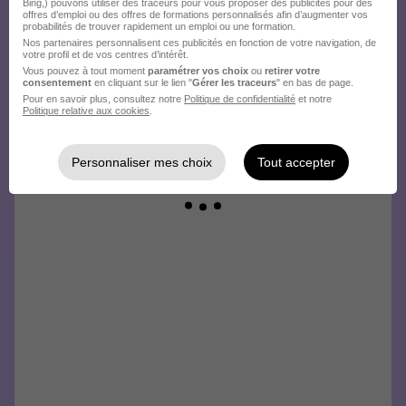
Bing,) pouvons utiliser des traceurs pour vous proposer des publicités pour des
offres d’emploi ou des offres de formations personnalisés afin d’augmenter vos
probabilités de trouver rapidement un emploi ou une formation.
Nos partenaires personnalisent ces publicités en fonction de votre navigation, de
votre profil et de vos centres d’intérêt.
Vous pouvez à tout moment
paramétrer vos choix
ou
retirer votre
consentement
en cliquant sur le lien "
Gérer les traceurs
" en bas de page.
Pour en savoir plus, consultez notre
Politique de confidentialité
et notre
Politique relative aux cookies
.
Personnaliser mes choix
Tout accepter