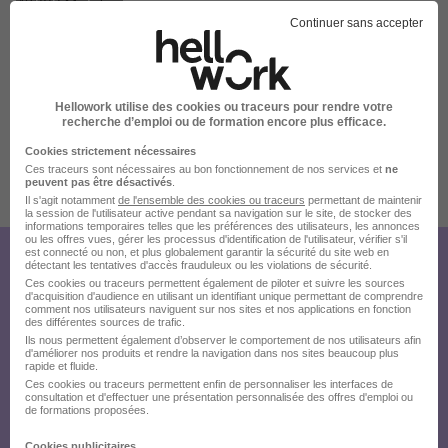
7 de plus
48000 Mende
Continuer sans accepter
Localiser le poste
Hellowork utilise des cookies ou traceurs pour rendre votre
recherche d’emploi ou de formation encore plus efficace.
Cookies strictement nécessaires
Ces traceurs sont nécessaires au bon fonctionnement de nos services et
ne
peuvent pas être désactivés
.
Publiée le 16/07/2026 - Réf : REF54902A
Il s'agit notamment
de l'ensemble des cookies ou traceurs
permettant de maintenir
la session de l'utilisateur active pendant sa navigation sur le site, de stocker des
informations temporaires telles que les préférences des utilisateurs, les annonces
ou les offres vues, gérer les processus d'identification de l'utilisateur, vérifier s'il
est connecté ou non, et plus globalement garantir la sécurité du site web en
détectant les tentatives d'accès frauduleux ou les violations de sécurité.
Créez votre compte Hellowork et
Ces cookies ou traceurs permettent également de piloter et suivre les sources
d'acquisition d'audience en utilisant un identifiant unique permettant de comprendre
envoyez votre candidature !
comment nos utilisateurs naviguent sur nos sites et nos applications en fonction
des différentes sources de trafic.
Ils nous permettent également d’observer le comportement de nos utilisateurs afin
d'améliorer nos produits et rendre la navigation dans nos sites beaucoup plus
rapide et fluide.
Ces cookies ou traceurs permettent enfin de personnaliser les interfaces de
consultation et d'effectuer une présentation personnalisée des offres d'emploi ou
de formations proposées.
Cookies publicitaires