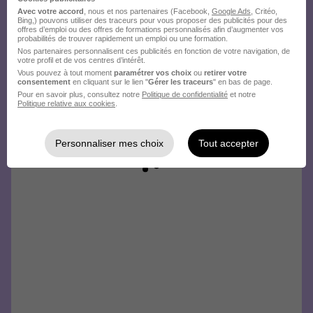
Avec votre accord
, nous et nos partenaires (Facebook,
Google Ads
, Critéo,
Bing,) pouvons utiliser des traceurs pour vous proposer des publicités pour des
offres d’emploi ou des offres de formations personnalisés afin d’augmenter vos
probabilités de trouver rapidement un emploi ou une formation.
Nos partenaires personnalisent ces publicités en fonction de votre navigation, de
votre profil et de vos centres d’intérêt.
Vous pouvez à tout moment
paramétrer vos choix
ou
retirer votre
consentement
en cliquant sur le lien "
Gérer les traceurs
" en bas de page.
Pour en savoir plus, consultez notre
Politique de confidentialité
et notre
Politique relative aux cookies
.
Personnaliser mes choix
Tout accepter