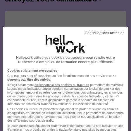
Continuer sans accepter
Hellowork utilise des cookies ou traceurs pour rendre votre
recherche d’emploi ou de formation encore plus efficace.
Cookies strictement nécessaires
Ces traceurs sont nécessaires au bon fonctionnement de nos services et
ne
peuvent pas être désactivés
.
Il s'agit notamment
de l'ensemble des cookies ou traceurs
permettant de maintenir
la session de l'utilisateur active pendant sa navigation sur le site, de stocker des
informations temporaires telles que les préférences des utilisateurs, les annonces
ou les offres vues, gérer les processus d'identification de l'utilisateur, vérifier s'il
est connecté ou non, et plus globalement garantir la sécurité du site web en
détectant les tentatives d'accès frauduleux ou les violations de sécurité.
Ces cookies ou traceurs permettent également de piloter et suivre les sources
d'acquisition d'audience en utilisant un identifiant unique permettant de comprendre
comment nos utilisateurs naviguent sur nos sites et nos applications en fonction
des différentes sources de trafic.
Ils nous permettent également d’observer le comportement de nos utilisateurs afin
d'améliorer nos produits et rendre la navigation dans nos sites beaucoup plus