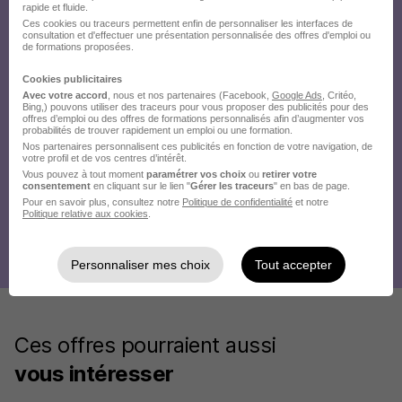
rapide et fluide.
Ces cookies ou traceurs permettent enfin de personnaliser les interfaces de
consultation et d'effectuer une présentation personnalisée des offres d'emploi ou
de formations proposées.
Cookies publicitaires
Avec votre accord
, nous et nos partenaires (Facebook,
Google Ads
, Critéo,
Bing,) pouvons utiliser des traceurs pour vous proposer des publicités pour des
offres d’emploi ou des offres de formations personnalisés afin d’augmenter vos
probabilités de trouver rapidement un emploi ou une formation.
Nos partenaires personnalisent ces publicités en fonction de votre navigation, de
votre profil et de vos centres d’intérêt.
Vous pouvez à tout moment
paramétrer vos choix
ou
retirer votre
consentement
en cliquant sur le lien "
Gérer les traceurs
" en bas de page.
Pour en savoir plus, consultez notre
Politique de confidentialité
et notre
Politique relative aux cookies
.
Personnaliser mes choix
Tout accepter
Ces offres pourraient aussi
vous intéresser