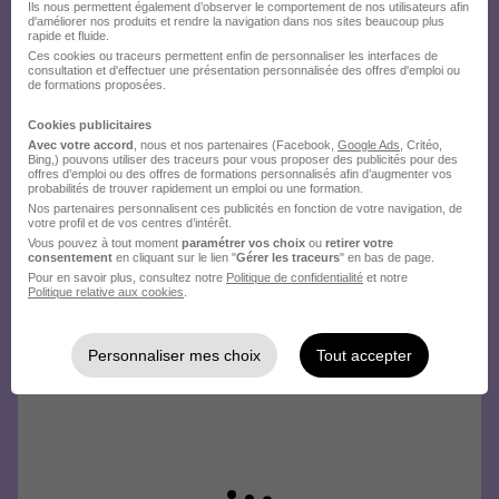
Ils nous permettent également d’observer le comportement de nos utilisateurs afin
d'améliorer nos produits et rendre la navigation dans nos sites beaucoup plus
rapide et fluide.
Créez votre compte Hellowork et
Ces cookies ou traceurs permettent enfin de personnaliser les interfaces de
consultation et d'effectuer une présentation personnalisée des offres d'emploi ou
envoyez votre candidature !
de formations proposées.
Cookies publicitaires
Avec votre accord
, nous et nos partenaires (Facebook,
Google Ads
, Critéo,
Bing,) pouvons utiliser des traceurs pour vous proposer des publicités pour des
offres d’emploi ou des offres de formations personnalisés afin d’augmenter vos
probabilités de trouver rapidement un emploi ou une formation.
Nos partenaires personnalisent ces publicités en fonction de votre navigation, de
votre profil et de vos centres d’intérêt.
Vous pouvez à tout moment
paramétrer vos choix
ou
retirer votre
consentement
en cliquant sur le lien "
Gérer les traceurs
" en bas de page.
Pour en savoir plus, consultez notre
Politique de confidentialité
et notre
Politique relative aux cookies
.
Personnaliser mes choix
Tout accepter