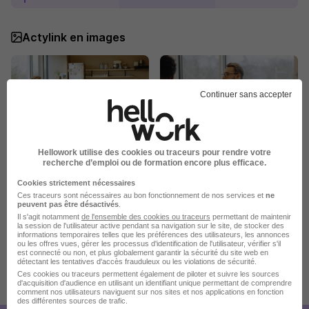
Actylink en images
Continuer sans accepter
Hellowork utilise des cookies ou traceurs pour rendre votre
recherche d’emploi ou de formation encore plus efficace.
Cookies strictement nécessaires
Ces traceurs sont nécessaires au bon fonctionnement de nos services et
ne
peuvent pas être désactivés
.
Il s'agit notamment
de l'ensemble des cookies ou traceurs
permettant de maintenir
la session de l'utilisateur active pendant sa navigation sur le site, de stocker des
informations temporaires telles que les préférences des utilisateurs, les annonces
ou les offres vues, gérer les processus d'identification de l'utilisateur, vérifier s'il
est connecté ou non, et plus globalement garantir la sécurité du site web en
détectant les tentatives d'accès frauduleux ou les violations de sécurité.
Ces cookies ou traceurs permettent également de piloter et suivre les sources
Publiée le 13/07/2026 - Réf : 3877760/27920266 MA/72L
d'acquisition d'audience en utilisant un identifiant unique permettant de comprendre
comment nos utilisateurs naviguent sur nos sites et nos applications en fonction
16 de plus
des différentes sources de trafic.