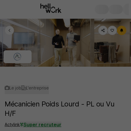
Le job
L'entreprise
Mécanicien Poids Lourd - PL ou Vu
H/F
Super recruteur
Actylink