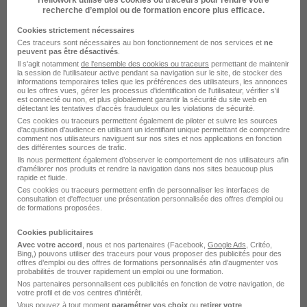
recherche d’emploi ou de formation encore plus efficace.
Cookies strictement nécessaires
Ces traceurs sont nécessaires au bon fonctionnement de nos services et
ne
peuvent pas être désactivés
.
Il s'agit notamment
de l'ensemble des cookies ou traceurs
permettant de maintenir
la session de l'utilisateur active pendant sa navigation sur le site, de stocker des
informations temporaires telles que les préférences des utilisateurs, les annonces
Assistant Unité H/F
ou les offres vues, gérer les processus d'identification de l'utilisateur, vérifier s'il
EPNAK
est connecté ou non, et plus globalement garantir la sécurité du site web en
détectant les tentatives d'accès frauduleux ou les violations de sécurité.
Ces cookies ou traceurs permettent également de piloter et suivre les sources
d'acquisition d'audience en utilisant un identifiant unique permettant de comprendre
Saint-Laurent-du-Maroni - 973
CDI
comment nos utilisateurs naviguent sur nos sites et nos applications en fonction
des différentes sources de trafic.
Ils nous permettent également d’observer le comportement de nos utilisateurs afin
d'améliorer nos produits et rendre la navigation dans nos sites beaucoup plus
Voir l’offre
il y a 15 jours
rapide et fluide.
Ces cookies ou traceurs permettent enfin de personnaliser les interfaces de
consultation et d'effectuer une présentation personnalisée des offres d'emploi ou
de formations proposées.
Cookies publicitaires
Avec votre accord
, nous et nos partenaires (Facebook,
Google Ads
, Critéo,
Bing,) pouvons utiliser des traceurs pour vous proposer des publicités pour des
offres d’emploi ou des offres de formations personnalisés afin d’augmenter vos
probabilités de trouver rapidement un emploi ou une formation.
Educateur Specialise Pôle d'Appui à la
Nos partenaires personnalisent ces publicités en fonction de votre navigation, de
votre profil et de vos centres d’intérêt.
Scolarité Saint-Laurent-Du-Maroni
Vous pouvez à tout moment
paramétrer vos choix
ou
retirer votre