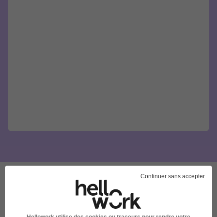
Continuer sans accepter
Ces offres pourraient aussi
vous intéresser
Hellowork utilise des cookies ou traceurs pour rendre votre