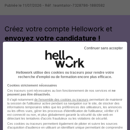
Publiée le 11/07/2026 - Réf : teamtailor-7328786-1880582
Créez votre compte Hellowork et
envoyez votre candidature !
Continuer sans accepter
Hellowork utilise des cookies ou traceurs pour rendre votre
recherche d’emploi ou de formation encore plus efficace.
Cookies strictement nécessaires
Ces traceurs sont nécessaires au bon fonctionnement de nos services et
ne
peuvent pas être désactivés
.
Il s'agit notamment
de l'ensemble des cookies ou traceurs
permettant de maintenir
la session de l'utilisateur active pendant sa navigation sur le site, de stocker des
informations temporaires telles que les préférences des utilisateurs, les annonces
ou les offres vues, gérer les processus d'identification de l'utilisateur, vérifier s'il
est connecté ou non, et plus globalement garantir la sécurité du site web en
détectant les tentatives d'accès frauduleux ou les violations de sécurité.
Ces cookies ou traceurs permettent également de piloter et suivre les sources
d'acquisition d'audience en utilisant un identifiant unique permettant de comprendre