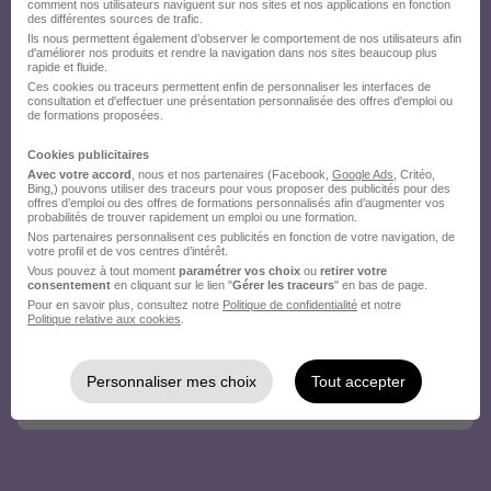
comment nos utilisateurs naviguent sur nos sites et nos applications en fonction
des différentes sources de trafic.
Ils nous permettent également d’observer le comportement de nos utilisateurs afin
d'améliorer nos produits et rendre la navigation dans nos sites beaucoup plus
rapide et fluide.
Ces cookies ou traceurs permettent enfin de personnaliser les interfaces de
consultation et d'effectuer une présentation personnalisée des offres d'emploi ou
de formations proposées.
Cookies publicitaires
Avec votre accord
, nous et nos partenaires (Facebook,
Google Ads
, Critéo,
Bing,) pouvons utiliser des traceurs pour vous proposer des publicités pour des
offres d’emploi ou des offres de formations personnalisés afin d’augmenter vos
probabilités de trouver rapidement un emploi ou une formation.
Nos partenaires personnalisent ces publicités en fonction de votre navigation, de
votre profil et de vos centres d’intérêt.
Vous pouvez à tout moment
paramétrer vos choix
ou
retirer votre
consentement
en cliquant sur le lien "
Gérer les traceurs
" en bas de page.
Pour en savoir plus, consultez notre
Politique de confidentialité
et notre
Politique relative aux cookies
.
Personnaliser mes choix
Tout accepter