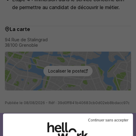
de permettre au candidat de découvrir le métier.
La carte
94 Rue de Stalingrad
38100 Grenoble
Localiser le poste
Publiée le 08/08/2026 - Réf : 39d0ff841b40683cb0d02eb8bdacc97c
Continuer sans accepter
Créez votre compte