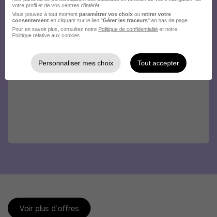
votre profil et de vos centres d’intérêt.
Vous pouvez à tout moment
paramétrer vos choix
ou
retirer votre
consentement
en cliquant sur le lien "
Gérer les traceurs
" en bas de page.
Pour en savoir plus, consultez notre
Politique de confidentialité
et notre
Politique relative aux cookies
.
Personnaliser mes choix
Tout accepter
Voir plus d'offres