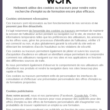
Hellowork et postulez
sur le site du recruteur !
Hellowork utilise des cookies ou traceurs pour rendre votre
recherche d’emploi ou de formation encore plus efficace.
Cookies strictement nécessaires
Ces traceurs sont nécessaires au bon fonctionnement de nos services et
ne
peuvent pas être désactivés
.
Il s'agit notamment
de l'ensemble des cookies ou traceurs
permettant de maintenir
la session de l'utilisateur active pendant sa navigation sur le site, de stocker des
informations temporaires telles que les préférences des utilisateurs, les annonces
ou les offres vues, gérer les processus d'identification de l'utilisateur, vérifier s'il
est connecté ou non, et plus globalement garantir la sécurité du site web en
détectant les tentatives d'accès frauduleux ou les violations de sécurité.
Ces cookies ou traceurs permettent également de piloter et suivre les sources
d'acquisition d'audience en utilisant un identifiant unique permettant de comprendre
comment nos utilisateurs naviguent sur nos sites et nos applications en fonction
des différentes sources de trafic.
Ils nous permettent également d’observer le comportement de nos utilisateurs afin
d'améliorer nos produits et rendre la navigation dans nos sites beaucoup plus
rapide et fluide.
Ces cookies ou traceurs permettent enfin de personnaliser les interfaces de
consultation et d'effectuer une présentation personnalisée des offres d'emploi ou
de formations proposées.
Cookies publicitaires
Avec votre accord
, nous et nos partenaires (Facebook,
Google Ads
, Critéo,
Bing,) pouvons utiliser des traceurs pour vous proposer des publicités pour des
offres d’emploi ou des offres de formations personnalisés afin d’augmenter vos
probabilités de trouver rapidement un emploi ou une formation.
Nos partenaires personnalisent ces publicités en fonction de votre navigation, de