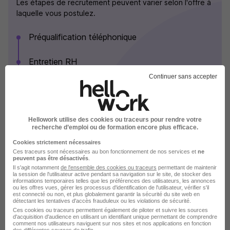
Les étapes de recrutement peuvent varier selon l'offre à
laquelle vous postulez.
Préqualification téléphonique
Entretien RH
Continuer sans accepter
Entretien avec le manager opérationnel
Entretien avec le N+2
Hellowork utilise des cookies ou traceurs pour rendre votre
Voir plus
recherche d’emploi ou de formation encore plus efficace.
Cookies strictement nécessaires
Ces traceurs sont nécessaires au bon fonctionnement de nos services et
ne
peuvent pas être désactivés
.
Eiffage Energie Systèmes en images
Il s'agit notamment
de l'ensemble des cookies ou traceurs
permettant de maintenir
la session de l'utilisateur active pendant sa navigation sur le site, de stocker des
informations temporaires telles que les préférences des utilisateurs, les annonces
ou les offres vues, gérer les processus d'identification de l'utilisateur, vérifier s'il
est connecté ou non, et plus globalement garantir la sécurité du site web en
détectant les tentatives d'accès frauduleux ou les violations de sécurité.
Ces cookies ou traceurs permettent également de piloter et suivre les sources
d'acquisition d'audience en utilisant un identifiant unique permettant de comprendre
comment nos utilisateurs naviguent sur nos sites et nos applications en fonction