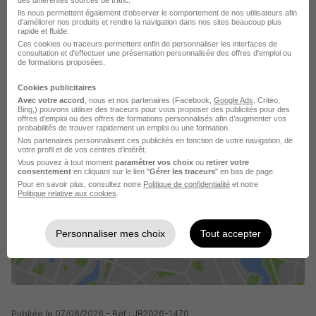
des différentes sources de trafic.
Ils nous permettent également d’observer le comportement de nos utilisateurs afin
d'améliorer nos produits et rendre la navigation dans nos sites beaucoup plus
rapide et fluide.
Ces cookies ou traceurs permettent enfin de personnaliser les interfaces de
consultation et d'effectuer une présentation personnalisée des offres d'emploi ou
de formations proposées.
Cookies publicitaires
Avec votre accord
, nous et nos partenaires (Facebook,
Google Ads
, Critéo,
Bing,) pouvons utiliser des traceurs pour vous proposer des publicités pour des
offres d’emploi ou des offres de formations personnalisés afin d’augmenter vos
probabilités de trouver rapidement un emploi ou une formation.
La carte
Nos partenaires personnalisent ces publicités en fonction de votre navigation, de
votre profil et de vos centres d’intérêt.
Vous pouvez à tout moment
paramétrer vos choix
ou
retirer votre
10 Rue Lirenne
consentement
en cliquant sur le lien "
Gérer les traceurs
" en bas de page.
3 de plus
25480 École-Valentin
Pour en savoir plus, consultez notre
Politique de confidentialité
et notre
Politique relative aux cookies
.
Personnaliser mes choix
Tout accepter
Localiser le poste
Publiée le 07/08/2026 - Réf : JR2026-1470