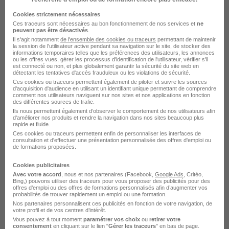
Ces offres pourraient aussi
Cookies strictement nécessaires
vous intéresser
Ces traceurs sont nécessaires au bon fonctionnement de nos services et
ne
peuvent pas être désactivés
.
Il s'agit notamment
de l'ensemble des cookies ou traceurs
permettant de maintenir
la session de l'utilisateur active pendant sa navigation sur le site, de stocker des
informations temporaires telles que les préférences des utilisateurs, les annonces
ou les offres vues, gérer les processus d'identification de l'utilisateur, vérifier s'il
est connecté ou non, et plus globalement garantir la sécurité du site web en
détectant les tentatives d'accès frauduleux ou les violations de sécurité.
Ces cookies ou traceurs permettent également de piloter et suivre les sources
d'acquisition d'audience en utilisant un identifiant unique permettant de comprendre
Approvisionneur H/F
comment nos utilisateurs naviguent sur nos sites et nos applications en fonction
des différentes sources de trafic.
Groupe Fauché
Ils nous permettent également d’observer le comportement de nos utilisateurs afin
d'améliorer nos produits et rendre la navigation dans nos sites beaucoup plus
rapide et fluide.
Rungis - 94
CDI
Ces cookies ou traceurs permettent enfin de personnaliser les interfaces de
consultation et d'effectuer une présentation personnalisée des offres d'emploi ou
de formations proposées.
Voir l’offre
il y a 6 jours
Cookies publicitaires
Avec votre accord
, nous et nos partenaires (Facebook,
Google Ads
, Critéo,
Bing,) pouvons utiliser des traceurs pour vous proposer des publicités pour des
offres d’emploi ou des offres de formations personnalisés afin d’augmenter vos
probabilités de trouver rapidement un emploi ou une formation.
Nos partenaires personnalisent ces publicités en fonction de votre navigation, de
votre profil et de vos centres d’intérêt.
Vous pouvez à tout moment
paramétrer vos choix
ou
retirer votre
consentement
en cliquant sur le lien "
Gérer les traceurs
" en bas de page.