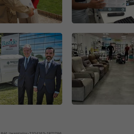
- Réf : teamtailor-7324163-1871796