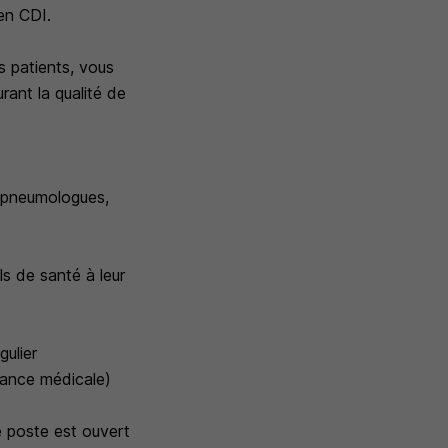
en CDI.
s patients, vous
rant la qualité de
s, pneumologues,
ls de santé à leur
gulier
stance médicale)
e poste est ouvert