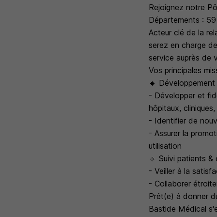
Rejoignez notre Pôl
Départements : 59
Acteur clé de la re
serez en charge de 
service auprès de 
Vos principales mis
🔹 Développement c
- Développer et fid
hôpitaux, cliniques
- Identifier de nou
- Assurer la promot
utilisation
🔹 Suivi patients &
- Veiller à la satis
- Collaborer étroit
Prêt(e) à donner du
Bastide Médical s'e