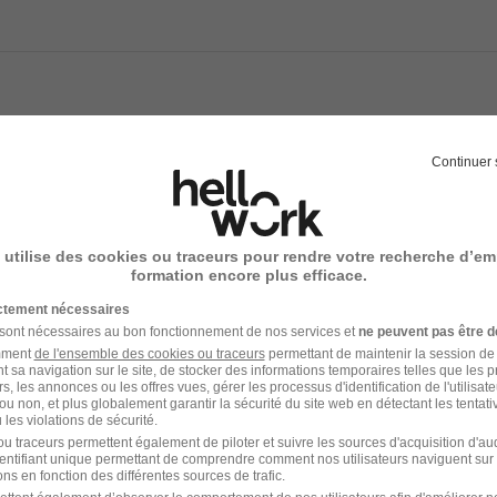
s
Continuer 
 et management bienveillant
mation et évolution interne
es selon les postes
 utilise des cookies ou traceurs pour rendre votre recherche d’em
formation encore plus efficace.
ictement nécessaires
 sont nécessaires au bon fonctionnement de nos services et
ne peuvent pas être d
e recrutement
amment
de l'ensemble des cookies ou traceurs
permettant de maintenir la session de l
t sa navigation sur le site, de stocker des informations temporaires telles que les 
rutement peuvent varier selon l'offre à laquelle vous postulez.
rs, les annonces ou les offres vues, gérer les processus d'identification de l'utilisateur,
ou non, et plus globalement garantir la sécurité du site web en détectant les tentati
les violations de sécurité.
H – Un premier échange pour mieux vous connaître
u traceurs permettent également de piloter et suivre les sources d'acquisition d'a
identifiant unique permettant de comprendre comment nos utilisateurs naviguent sur 
ns en fonction des différentes sources de trafic.
tier – Rencontre avec votre futur manager