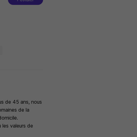
s
lus de 45 ans, nous
omaines de la
domicile.
ù les valeurs de