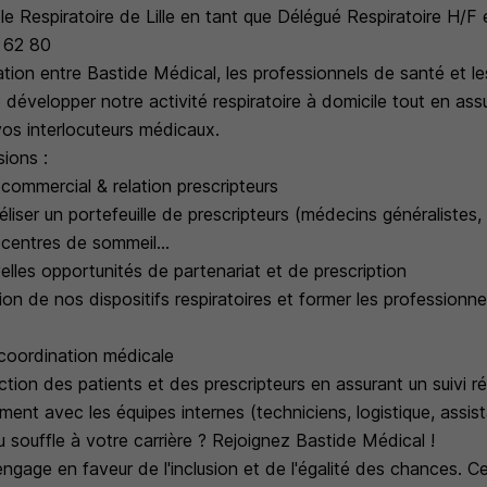
e Respiratoire de Lille en tant que Délégué Respiratoire H/F 
 62 80
lation entre Bastide Médical, les professionnels de santé et le
développer notre activité respiratoire à domicile tout en assu
vos interlocuteurs médicaux.
sions :
ommercial & relation prescripteurs
éliser un portefeuille de prescripteurs (médecins généraliste
, centres de sommeil...
velles opportunités de partenariat et de prescription
ion de nos dispositifs respiratoires et former les professionne
 coordination médicale
faction des patients et des prescripteurs en assurant un suivi ré
ement avec les équipes internes (techniciens, logistique, assi
 souffle à votre carrière ? Rejoignez Bastide Médical !
ngage en faveur de l'inclusion et de l'égalité des chances. C