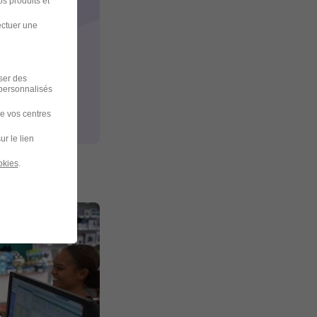
s produits et
ectuer une
iser des
 personnalisés
de vos centres
ur le lien
okies
.