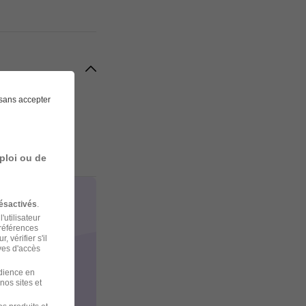
sans accepter
ploi ou de
ésactivés
.
'utilisateur
préférences
 vérifier s'il
ves d'accès
udience en
nos sites et