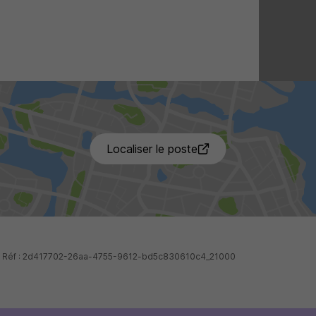
4 de p
Localiser le poste
 - Réf : 2d417702-26aa-4755-9612-bd5c830610c4_21000