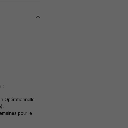
 :
on Opérationnelle
).
semaines pour le