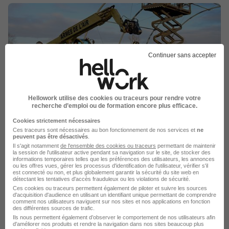
Continuer sans accepter
La carte
Hellowork utilise des cookies ou traceurs pour rendre votre
24 Avenue Garibaldi
recherche d’emploi ou de formation encore plus efficace.
6 de plus
21000 Dijon
Cookies strictement nécessaires
Ces traceurs sont nécessaires au bon fonctionnement de nos services et
ne
peuvent pas être désactivés
.
Il s'agit notamment
de l'ensemble des cookies ou traceurs
permettant de maintenir
la session de l'utilisateur active pendant sa navigation sur le site, de stocker des
Localiser le poste
informations temporaires telles que les préférences des utilisateurs, les annonces
ou les offres vues, gérer les processus d'identification de l'utilisateur, vérifier s'il
est connecté ou non, et plus globalement garantir la sécurité du site web en
détectant les tentatives d'accès frauduleux ou les violations de sécurité.
Ces cookies ou traceurs permettent également de piloter et suivre les sources
d'acquisition d'audience en utilisant un identifiant unique permettant de comprendre
comment nos utilisateurs naviguent sur nos sites et nos applications en fonction
des différentes sources de trafic.
Publiée le 04/08/2026 - Réf : 822059b9-1a95-4509-9aad-
Ils nous permettent également d’observer le comportement de nos utilisateurs afin
a220268d27af_21000
d'améliorer nos produits et rendre la navigation dans nos sites beaucoup plus