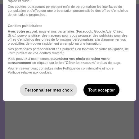
rapide et fluide.
Ces cookies ou traceurs permettent enfin de personnaliser les interfaces de
consultation et d'effectuer une présentation personnalisée des offres d'emploi ou
de formations proposées.
Créez votre compte
Cookies publicitaires
Hellowork et postulez
Avec votre accord
, nous et nos partenaires (Facebook,
Google Ads
, Critéo,
Bing,) pouvons utiliser des traceurs pour vous proposer des publicités pour des
sur le site du recruteur !
offres d’emploi ou des offres de formations personnalisés afin d’augmenter vos
probabilités de trouver rapidement un emploi ou une formation.
Nos partenaires personnalisent ces publicités en fonction de votre navigation, de
votre profil et de vos centres d’intérêt.
Vous pouvez à tout moment
paramétrer vos choix
ou
retirer votre
consentement
en cliquant sur le lien "
Gérer les traceurs
" en bas de page.
Pour en savoir plus, consultez notre
Politique de confidentialité
et notre
Politique relative aux cookies
.
Personnaliser mes choix
Tout accepter