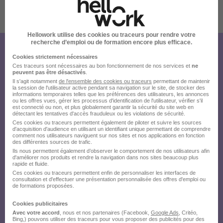
Publiée le 04/08/2026 - Réf : f4c2748d-bf24-4d48-b4e9-
42f1b3749e9b_84100
Hellowork utilise des cookies ou traceurs pour rendre votre
recherche d’emploi ou de formation encore plus efficace.
Créez votre compte
Cookies strictement nécessaires
Ces traceurs sont nécessaires au bon fonctionnement de nos services et
ne
Hellowork et postulez
peuvent pas être désactivés
.
Il s'agit notamment
de l'ensemble des cookies ou traceurs
permettant de maintenir
sur le site du recruteur !
la session de l'utilisateur active pendant sa navigation sur le site, de stocker des
informations temporaires telles que les préférences des utilisateurs, les annonces
ou les offres vues, gérer les processus d'identification de l'utilisateur, vérifier s'il
est connecté ou non, et plus globalement garantir la sécurité du site web en
détectant les tentatives d'accès frauduleux ou les violations de sécurité.
Ces cookies ou traceurs permettent également de piloter et suivre les sources
d'acquisition d'audience en utilisant un identifiant unique permettant de comprendre
comment nos utilisateurs naviguent sur nos sites et nos applications en fonction
des différentes sources de trafic.
Ils nous permettent également d’observer le comportement de nos utilisateurs afin
d'améliorer nos produits et rendre la navigation dans nos sites beaucoup plus
rapide et fluide.
Ces cookies ou traceurs permettent enfin de personnaliser les interfaces de
consultation et d'effectuer une présentation personnalisée des offres d'emploi ou
de formations proposées.
Cookies publicitaires
Avec votre accord
, nous et nos partenaires (Facebook,
Google Ads
, Critéo,
Bing,) pouvons utiliser des traceurs pour vous proposer des publicités pour des