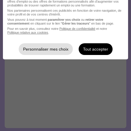
offres d’emploi ou des offres de formations personnalisés afin d’augmenter vos
probabilités de trouver rapidement un emploi ou une formation.
Nos partenaires personnalisent ces publicités en fonction de votre navigation, de
votre profil et de vos centres d’intérêt.
Vous pouvez à tout moment
paramétrer vos choix
ou
retirer votre
consentement
en cliquant sur le lien "
Gérer les traceurs
" en bas de page.
Pour en savoir plus, consultez notre
Politique de confidentialité
et notre
Politique relative aux cookies
.
Personnaliser mes choix
Tout accepter