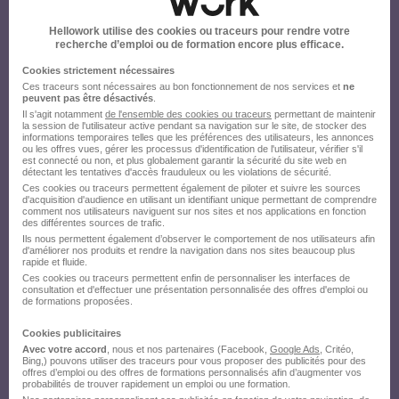
sur le site du recruteur !
Hellowork utilise des cookies ou traceurs pour rendre votre
recherche d’emploi ou de formation encore plus efficace.
Cookies strictement nécessaires
Ces traceurs sont nécessaires au bon fonctionnement de nos services et
ne
peuvent pas être désactivés
.
Il s'agit notamment
de l'ensemble des cookies ou traceurs
permettant de maintenir
la session de l'utilisateur active pendant sa navigation sur le site, de stocker des
informations temporaires telles que les préférences des utilisateurs, les annonces
ou les offres vues, gérer les processus d'identification de l'utilisateur, vérifier s'il
est connecté ou non, et plus globalement garantir la sécurité du site web en
détectant les tentatives d'accès frauduleux ou les violations de sécurité.
Ces cookies ou traceurs permettent également de piloter et suivre les sources
d'acquisition d'audience en utilisant un identifiant unique permettant de comprendre
comment nos utilisateurs naviguent sur nos sites et nos applications en fonction
des différentes sources de trafic.
Ils nous permettent également d’observer le comportement de nos utilisateurs afin
d'améliorer nos produits et rendre la navigation dans nos sites beaucoup plus
rapide et fluide.
Ces cookies ou traceurs permettent enfin de personnaliser les interfaces de
consultation et d'effectuer une présentation personnalisée des offres d'emploi ou
de formations proposées.
Cookies publicitaires
Avec votre accord
, nous et nos partenaires (Facebook,
Google Ads
, Critéo,
Bing,) pouvons utiliser des traceurs pour vous proposer des publicités pour des
offres d’emploi ou des offres de formations personnalisés afin d’augmenter vos
probabilités de trouver rapidement un emploi ou une formation.