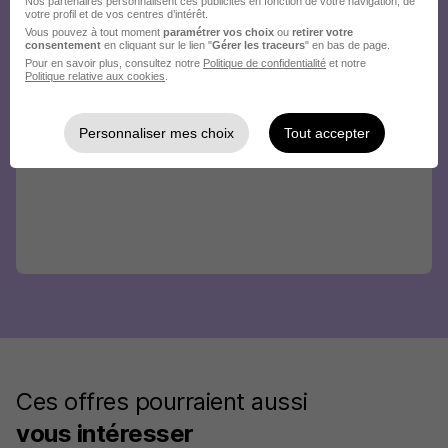
Nos partenaires personnalisent ces publicités en fonction de votre navigation, de
votre profil et de vos centres d’intérêt.
Vous pouvez à tout moment
paramétrer vos choix
ou
retirer votre
consentement
en cliquant sur le lien "
Gérer les traceurs
" en bas de page.
Pour en savoir plus, consultez notre
Politique de confidentialité
et notre
Politique relative aux cookies
.
Personnaliser mes choix
Tout accepter
Ces offres pourraient aussi
vous intéresser