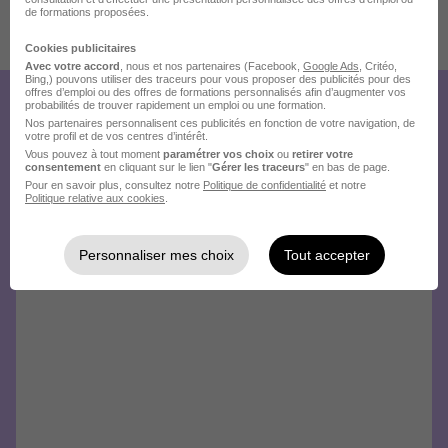
de formations proposées.
Publiée le 04/08/2026 - Réf : 2026-7457
Cookies publicitaires
Avec votre accord
, nous et nos partenaires (Facebook,
Google Ads
, Critéo,
Bing,) pouvons utiliser des traceurs pour vous proposer des publicités pour des
offres d’emploi ou des offres de formations personnalisés afin d’augmenter vos
probabilités de trouver rapidement un emploi ou une formation.
Créez votre compte Hellowork et
Nos partenaires personnalisent ces publicités en fonction de votre navigation, de
votre profil et de vos centres d’intérêt.
envoyez votre candidature !
Vous pouvez à tout moment
paramétrer vos choix
ou
retirer votre
consentement
en cliquant sur le lien "
Gérer les traceurs
" en bas de page.
Pour en savoir plus, consultez notre
Politique de confidentialité
et notre
Politique relative aux cookies
.
Personnaliser mes choix
Tout accepter