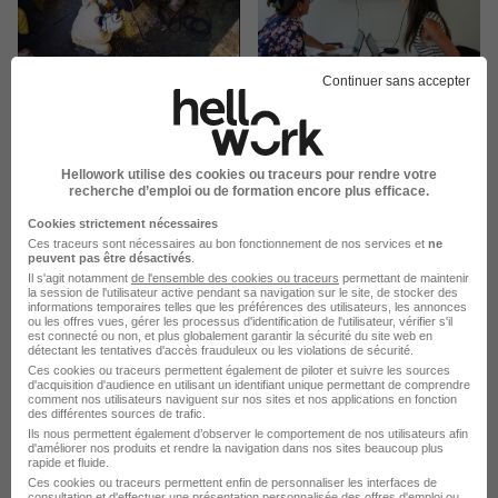
Continuer sans accepter
Hellowork utilise des cookies ou traceurs pour rendre votre
recherche d’emploi ou de formation encore plus efficace.
Cookies strictement nécessaires
Ces traceurs sont nécessaires au bon fonctionnement de nos services et
ne
peuvent pas être désactivés
.
La carte
Il s'agit notamment
de l'ensemble des cookies ou traceurs
permettant de maintenir
la session de l'utilisateur active pendant sa navigation sur le site, de stocker des
35 Rue de la Brigade de Rac
informations temporaires telles que les préférences des utilisateurs, les annonces
ou les offres vues, gérer les processus d'identification de l'utilisateur, vérifier s'il
9 de plus
16000 Angoulême
est connecté ou non, et plus globalement garantir la sécurité du site web en
détectant les tentatives d'accès frauduleux ou les violations de sécurité.
Ces cookies ou traceurs permettent également de piloter et suivre les sources
d'acquisition d'audience en utilisant un identifiant unique permettant de comprendre
comment nos utilisateurs naviguent sur nos sites et nos applications en fonction
des différentes sources de trafic.
Localiser le poste
Ils nous permettent également d’observer le comportement de nos utilisateurs afin
d'améliorer nos produits et rendre la navigation dans nos sites beaucoup plus
rapide et fluide.
Ces cookies ou traceurs permettent enfin de personnaliser les interfaces de
consultation et d'effectuer une présentation personnalisée des offres d'emploi ou