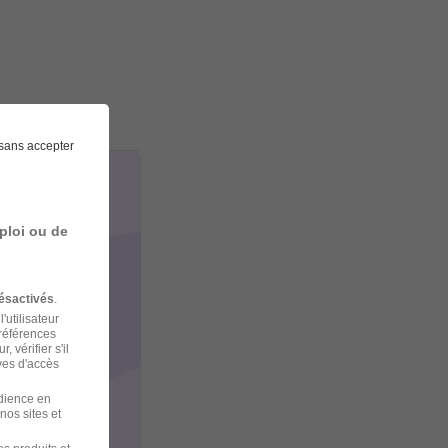
sans accepter
ploi ou de
ésactivés
.
'utilisateur
préférences
 vérifier s'il
ves d'accès
udience en
nos sites et