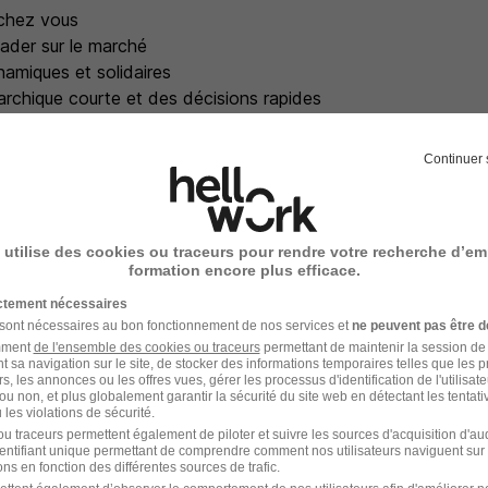
 chez vous
ader sur le marché
amiques et solidaires
archique courte et des décisions rapides
s d'évolution professionnel
Continuer 
e recrutement
 utilise des cookies ou traceurs pour rendre votre recherche d’em
rutement peuvent varier selon l'offre à laquelle vous postulez.
formation encore plus efficace.
ictement nécessaires
ndidature avec ou sans CV
 sont nécessaires au bon fonctionnement de nos services et
ne peuvent pas être d
amment
de l'ensemble des cookies ou traceurs
permettant de maintenir la session de l
candidature et prise de contact
t sa navigation sur le site, de stocker des informations temporaires telles que les 
rs, les annonces ou les offres vues, gérer les processus d'identification de l'utilisateur,
ou non, et plus globalement garantir la sécurité du site web en détectant les tentati
e 20-30 min avec le RH
les violations de sécurité.
u traceurs permettent également de piloter et suivre les sources d'acquisition d'a
identifiant unique permettant de comprendre comment nos utilisateurs naviguent sur 
ec le manager en cas de succès à l'étape précédente
ns en fonction des différentes sources de trafic.