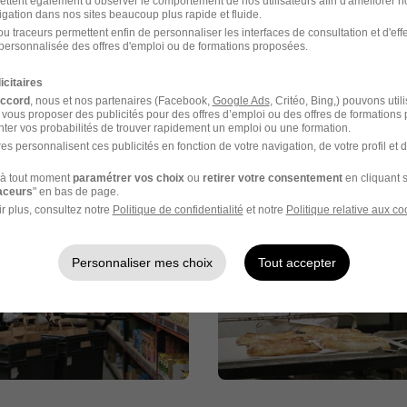
ettent également d’observer le comportement de nos utilisateurs afin d'améliorer no
igation dans nos sites beaucoup plus rapide et fluide.
ns l'aventure Leclerc !
u traceurs permettent enfin de personnaliser les interfaces de consultation et d'eff
personnalisée des offres d'emploi ou de formations proposées.
icitaires
accord
, nous et nos partenaires (Facebook,
Google Ads
, Critéo, Bing,) pouvons util
 vous proposer des publicités pour des offres d’emploi ou des offres de formations
ter vos probabilités de trouver rapidement un emploi ou une formation.
images
es personnalisent ces publicités en fonction de votre navigation, de votre profil et 
à tout moment
paramétrer vos choix
ou
retirer votre consentement
en cliquant s
raceurs
" en bas de page.
r plus, consultez notre
Politique de confidentialité
et notre
Politique relative aux co
Personnaliser mes choix
Tout accepter