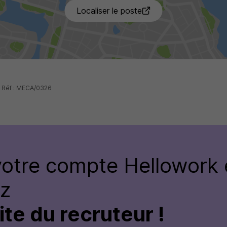
3 de p
Localiser le poste
- Réf : MECA/0326
votre compte
Hellowork 
ez
site du recruteur !