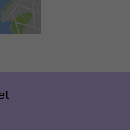
lus
et