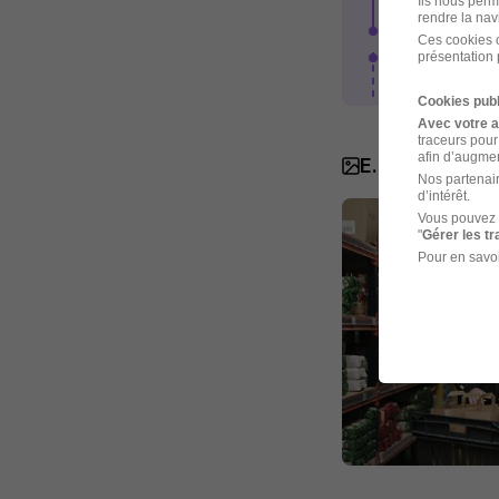
Ils nous perm
rendre la nav
Bienvenue da
Ces cookies o
Voir plus
présentation 
Cookies publ
Avec votre 
traceurs pour
afin d’augmen
E.Leclerc en 
Nos partenair
d’intérêt.
Vous pouvez 
"
Gérer les t
Pour en savoi