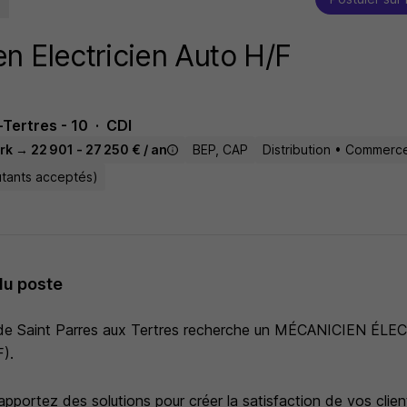
n Electricien Auto H/F
Tertres - 10
CDI
rk → 22 901 - 27 250 € / an
BEP, CAP
Distribution • Commerc
utants acceptés)
du poste
e Saint Parres aux Tertres recherche un MÉCANICIEN ÉLE
).
pportez des solutions pour créer la satisfaction de vos clien