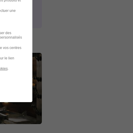
s produits et
ectuer une
iser des
 personnalisés
de vos centres
ur le lien
okies
.