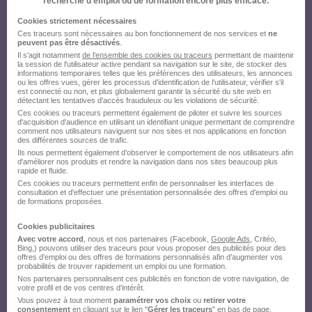
recherche d’emploi ou de formation encore plus efficace.
Cookies strictement nécessaires
Ces traceurs sont nécessaires au bon fonctionnement de nos services et
ne
peuvent pas être désactivés
.
Il s'agit notamment
de l'ensemble des cookies ou traceurs
permettant de maintenir
la session de l'utilisateur active pendant sa navigation sur le site, de stocker des
informations temporaires telles que les préférences des utilisateurs, les annonces
ou les offres vues, gérer les processus d'identification de l'utilisateur, vérifier s'il
est connecté ou non, et plus globalement garantir la sécurité du site web en
détectant les tentatives d'accès frauduleux ou les violations de sécurité.
Ces cookies ou traceurs permettent également de piloter et suivre les sources
d'acquisition d'audience en utilisant un identifiant unique permettant de comprendre
comment nos utilisateurs naviguent sur nos sites et nos applications en fonction
des différentes sources de trafic.
Ils nous permettent également d’observer le comportement de nos utilisateurs afin
d'améliorer nos produits et rendre la navigation dans nos sites beaucoup plus
rapide et fluide.
Ces cookies ou traceurs permettent enfin de personnaliser les interfaces de
consultation et d'effectuer une présentation personnalisée des offres d'emploi ou
de formations proposées.
Cookies publicitaires
Avec votre accord
, nous et nos partenaires (Facebook,
Google Ads
, Critéo,
Bing,) pouvons utiliser des traceurs pour vous proposer des publicités pour des
offres d’emploi ou des offres de formations personnalisés afin d’augmenter vos
probabilités de trouver rapidement un emploi ou une formation.
Nos partenaires personnalisent ces publicités en fonction de votre navigation, de
votre profil et de vos centres d’intérêt.
Vous pouvez à tout moment
paramétrer vos choix
ou
retirer votre
consentement
en cliquant sur le lien "
Gérer les traceurs
" en bas de page.