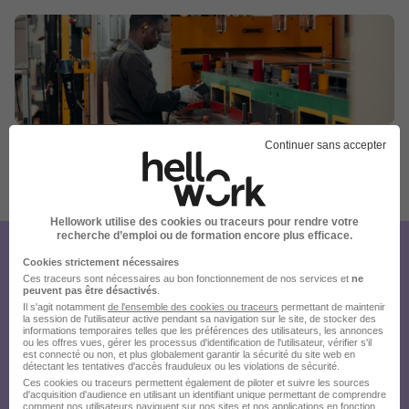
Continuer sans accepter
Publiée le 03/08/2026 - Réf : 3749335/27785808 ST/53L
16 de plus
Hellowork utilise des cookies ou traceurs pour rendre votre
recherche d’emploi ou de formation encore plus efficace.
Créez votre compte Hellowork et
Cookies strictement nécessaires
Ces traceurs sont nécessaires au bon fonctionnement de nos services et
ne
envoyez votre candidature !
peuvent pas être désactivés
.
Il s'agit notamment
de l'ensemble des cookies ou traceurs
permettant de maintenir
la session de l'utilisateur active pendant sa navigation sur le site, de stocker des
informations temporaires telles que les préférences des utilisateurs, les annonces
ou les offres vues, gérer les processus d'identification de l'utilisateur, vérifier s'il
est connecté ou non, et plus globalement garantir la sécurité du site web en
détectant les tentatives d'accès frauduleux ou les violations de sécurité.
Ces cookies ou traceurs permettent également de piloter et suivre les sources
d'acquisition d'audience en utilisant un identifiant unique permettant de comprendre
comment nos utilisateurs naviguent sur nos sites et nos applications en fonction