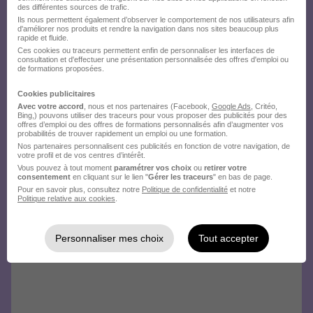
des différentes sources de trafic.
Ils nous permettent également d’observer le comportement de nos utilisateurs afin
d'améliorer nos produits et rendre la navigation dans nos sites beaucoup plus
rapide et fluide.
Ces cookies ou traceurs permettent enfin de personnaliser les interfaces de
consultation et d'effectuer une présentation personnalisée des offres d'emploi ou
de formations proposées.
Cookies publicitaires
Avec votre accord
, nous et nos partenaires (Facebook,
Google Ads
, Critéo,
Bing,) pouvons utiliser des traceurs pour vous proposer des publicités pour des
offres d’emploi ou des offres de formations personnalisés afin d’augmenter vos
probabilités de trouver rapidement un emploi ou une formation.
Nos partenaires personnalisent ces publicités en fonction de votre navigation, de
votre profil et de vos centres d’intérêt.
Vous pouvez à tout moment
paramétrer vos choix
ou
retirer votre
consentement
en cliquant sur le lien "
Gérer les traceurs
" en bas de page.
Pour en savoir plus, consultez notre
Politique de confidentialité
et notre
Politique relative aux cookies
.
Personnaliser mes choix
Tout accepter