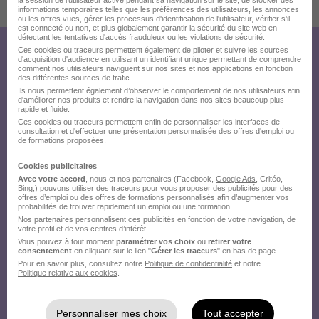
la session de l'utilisateur active pendant sa navigation sur le site, de stocker des
Publiée le 31/07/2026 - Réf : 3ed89dee953e7a41c07d61901b609777
informations temporaires telles que les préférences des utilisateurs, les annonces
ou les offres vues, gérer les processus d'identification de l'utilisateur, vérifier s'il
est connecté ou non, et plus globalement garantir la sécurité du site web en
détectant les tentatives d'accès frauduleux ou les violations de sécurité.
Ces cookies ou traceurs permettent également de piloter et suivre les sources
Créez votre compte
d'acquisition d'audience en utilisant un identifiant unique permettant de comprendre
comment nos utilisateurs naviguent sur nos sites et nos applications en fonction
Hellowork et postulez
des différentes sources de trafic.
Ils nous permettent également d’observer le comportement de nos utilisateurs afin
d'améliorer nos produits et rendre la navigation dans nos sites beaucoup plus
sur le site du recruteur !
rapide et fluide.
Ces cookies ou traceurs permettent enfin de personnaliser les interfaces de
consultation et d'effectuer une présentation personnalisée des offres d'emploi ou
de formations proposées.
Cookies publicitaires
Avec votre accord
, nous et nos partenaires (Facebook,
Google Ads
, Critéo,
Bing,) pouvons utiliser des traceurs pour vous proposer des publicités pour des
offres d’emploi ou des offres de formations personnalisés afin d’augmenter vos
probabilités de trouver rapidement un emploi ou une formation.
Nos partenaires personnalisent ces publicités en fonction de votre navigation, de
votre profil et de vos centres d’intérêt.
Vous pouvez à tout moment
paramétrer vos choix
ou
retirer votre
consentement
en cliquant sur le lien "
Gérer les traceurs
" en bas de page.
Pour en savoir plus, consultez notre
Politique de confidentialité
et notre
Politique relative aux cookies
.
Personnaliser mes choix
Tout accepter