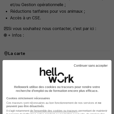
et/ou Gestion opérationnelle ;
Réductions tarifaires pour vos animaux ;
Accès à un CSE.
💌Si vous souhaitez nous contacter, c'est par ici :
🌐 + Infos :
La carte
127 Rue d'Hersin
Continuer sans accepter
62620 Barlin
Hellowork utilise des cookies ou traceurs pour rendre votre
Localiser le poste
recherche d’emploi ou de formation encore plus efficace.
Cookies strictement nécessaires
Ces traceurs sont nécessaires au bon fonctionnement de nos services et
ne
peuvent pas être désactivés
.
Il s'agit notamment
de l'ensemble des cookies ou traceurs
permettant de maintenir