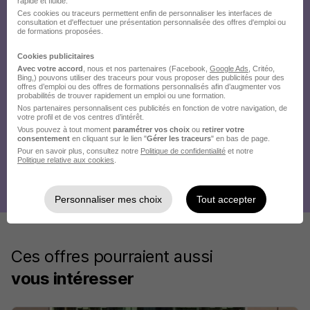
rapide et fluide.
Ces cookies ou traceurs permettent enfin de personnaliser les interfaces de
consultation et d'effectuer une présentation personnalisée des offres d'emploi ou
de formations proposées.
Cookies publicitaires
Avec votre accord
, nous et nos partenaires (Facebook,
Google Ads
, Critéo,
Bing,) pouvons utiliser des traceurs pour vous proposer des publicités pour des
offres d’emploi ou des offres de formations personnalisés afin d’augmenter vos
probabilités de trouver rapidement un emploi ou une formation.
Nos partenaires personnalisent ces publicités en fonction de votre navigation, de
votre profil et de vos centres d’intérêt.
Vous pouvez à tout moment
paramétrer vos choix
ou
retirer votre
consentement
en cliquant sur le lien "
Gérer les traceurs
" en bas de page.
Pour en savoir plus, consultez notre
Politique de confidentialité
et notre
Politique relative aux cookies
.
Personnaliser mes choix
Tout accepter
Ces offres pourraient aussi
vous intéresser