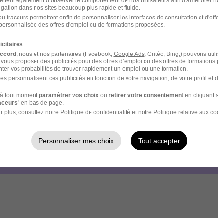
ettent également d’observer le comportement de nos utilisateurs afin d'améliorer no
igation dans nos sites beaucoup plus rapide et fluide.
u traceurs permettent enfin de personnaliser les interfaces de consultation et d'eff
personnalisée des offres d'emploi ou de formations proposées.
icitaires
- Réf : 0BA-266630
accord
, nous et nos partenaires (Facebook,
Google Ads
, Critéo, Bing,) pouvons util
 vous proposer des publicités pour des offres d’emploi ou des offres de formations
ter vos probabilités de trouver rapidement un emploi ou une formation.
es personnalisent ces publicités en fonction de votre navigation, de votre profil et 
à tout moment
paramétrer vos choix
ou
retirer votre consentement
en cliquant s
raceurs
" en bas de page.
r plus, consultez notre
Politique de confidentialité
et notre
Politique relative aux co
votre compte Hellowork 
z votre candidature !
Personnaliser mes choix
Tout accepter