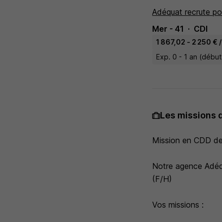
Adéquat recrute po
Mer - 41
CDI
1 867,02 - 2 250 € 
Exp. 0 - 1 an (débu
Les missions 
Mission en CDD de
Notre agence Adéq
(F/H)
Vos missions :