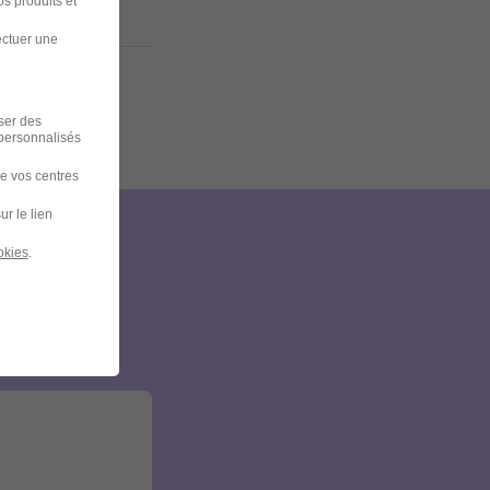
s produits et
ectuer une
iser des
 personnalisés
de vos centres
ur le lien
okies
.
et