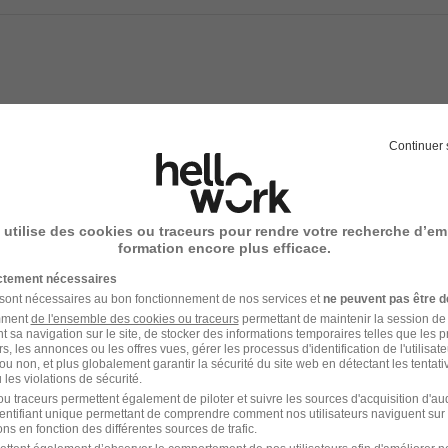
ociété de travail temporaire et de recrutement préférée des i
,5% de taux de satisfaction.
Continuer 
ntribuer à votre épanouissement professionnel à chaque étap
job qui vous plaît.
 utilise des cookies ou traceurs pour rendre votre recherche d’em
formation encore plus efficace.
s en France pour vous accompagner dans votre recherche d'
ictement nécessaires
imaire) dans tous les secteurs d'activité : Industrie, Logistiq
 sont nécessaires au bon fonctionnement de nos services et
ne peuvent pas être d
lic, Tertiaire...
amment
de l'ensemble des cookies ou traceurs
permettant de maintenir la session de l
t sa navigation sur le site, de stocker des informations temporaires telles que les 
rs, les annonces ou les offres vues, gérer les processus d'identification de l'utilisateur,
a politique Diversité et RSE, à compétences égales, toutes c
ou non, et plus globalement garantir la sécurité du site web en détectant les tentati
les violations de sécurité.
nnes en situation de handicap.
u traceurs permettent également de piloter et suivre les sources d'acquisition d'a
identifiant unique permettant de comprendre comment nos utilisateurs naviguent sur 
eilleure expérience de recrutement ? Candidatez en quelques c
ns en fonction des différentes sources de trafic.