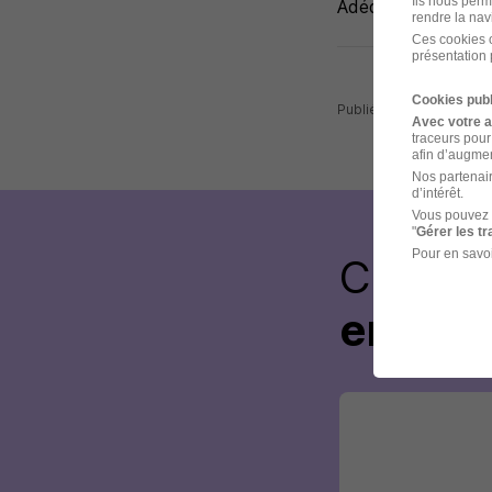
Ils nous perm
Adéquat.
rendre la nav
Ces cookies o
présentation 
Cookies publ
Publiée le 28/07/2026 
Avec votre 
traceurs pour
afin d’augmen
Nos partenair
d’intérêt.
Vous pouvez 
"
Gérer les t
Pour en savoi
Créez 
envoye