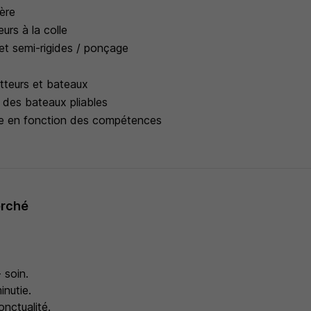
ère
urs à la colle
s et semi-rigides / ponçage
tteurs et bateaux
des bateaux pliables
le en fonction des compétences
erché
- soin.
inutie.
nctualité.