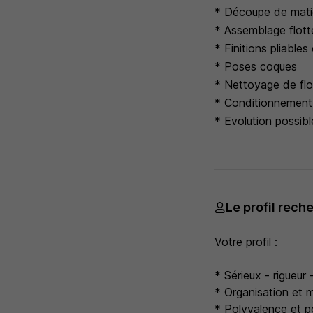
* Découpe de mati
* Assemblage flotte
* Finitions pliable
* Poses coques
* Nettoyage de flo
* Conditionnement 
* Evolution possib
Le profil rech
Votre profil :
* Sérieux - rigueur 
* Organisation et m
* Polyvalence et po