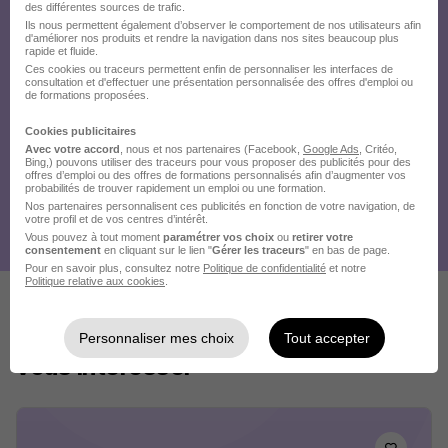
des différentes sources de trafic.
Ils nous permettent également d’observer le comportement de nos utilisateurs afin
d'améliorer nos produits et rendre la navigation dans nos sites beaucoup plus
rapide et fluide.
Ces cookies ou traceurs permettent enfin de personnaliser les interfaces de
consultation et d'effectuer une présentation personnalisée des offres d'emploi ou
de formations proposées.
Cookies publicitaires
Avec votre accord
, nous et nos partenaires (Facebook,
Google Ads
, Critéo,
Bing,) pouvons utiliser des traceurs pour vous proposer des publicités pour des
offres d’emploi ou des offres de formations personnalisés afin d’augmenter vos
probabilités de trouver rapidement un emploi ou une formation.
Nos partenaires personnalisent ces publicités en fonction de votre navigation, de
votre profil et de vos centres d’intérêt.
Vous pouvez à tout moment
paramétrer vos choix
ou
retirer votre
consentement
en cliquant sur le lien "
Gérer les traceurs
" en bas de page.
Pour en savoir plus, consultez notre
Politique de confidentialité
et notre
Politique relative aux cookies
.
Ces offres pourraient aussi
Personnaliser mes choix
Tout accepter
vous intéresser