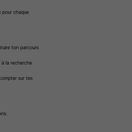
ue pour chaque
truire ton parcours
u à la recherche
compter sur tes
ons.