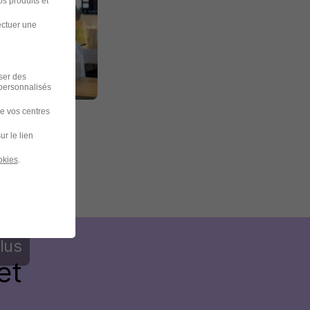
s produits et
ectuer une
iser des
 personnalisés
de vos centres
ur le lien
okies
.
lus
et