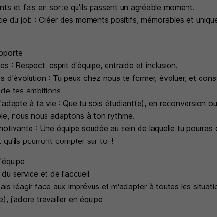
ients et fais en sorte qu'ils passent un agréable moment.
rtie du job : Créer des moments positifs, mémorables et uniq
apporte
es : Respect, esprit d'équipe, entraide et inclusion.
s d'évolution : Tu peux chez nous te former, évoluer, et cons
 de tes ambitions.
'adapte à ta vie : Que tu sois étudiant(e), en reconversion o
ble, nous nous adaptons à ton rythme.
tivante : Une équipe soudée au sein de laquelle tu pourras 
 qu'ils pourront compter sur toi !
l'équipe
 du service et de l'accueil
sais réagir face aux imprévus et m'adapter à toutes les situati
e), j'adore travailler en équipe