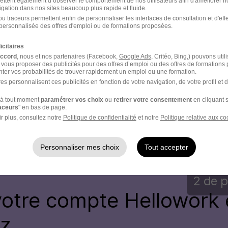
ettent également d’observer le comportement de nos utilisateurs afin d'améliorer no
igation dans nos sites beaucoup plus rapide et fluide.
u traceurs permettent enfin de personnaliser les interfaces de consultation et d'eff
personnalisée des offres d'emploi ou de formations proposées.
icitaires
accord
, nous et nos partenaires (Facebook,
Google Ads
, Critéo, Bing,) pouvons util
 vous proposer des publicités pour des offres d’emploi ou des offres de formations
ter vos probabilités de trouver rapidement un emploi ou une formation.
es personnalisent ces publicités en fonction de votre navigation, de votre profil et 
à tout moment
paramétrer vos choix
ou
retirer votre consentement
en cliquant s
raceurs
" en bas de page.
r plus, consultez notre
Politique de confidentialité
et notre
Politique relative aux co
- Réf : P8-306888-1-FR
Personnaliser mes choix
Tout accepter
2 de p
votre compte
Hellowork 
ez