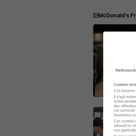
McDonald's F
Hellowork
Cookies str
Ces traceurs
Il s'agit not
active pendan
des utilisateu
est connecté 
frauduleux ou 
Ces cookies o
utilisant un 
nos applicatio