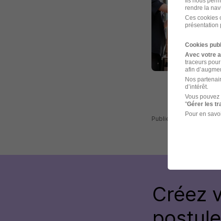
Ils nous perm
rendre la nav
Ces cookies o
présentation 
Cookies publ
Avec votre 
traceurs pour
afin d’augmen
Nos partenair
d’intérêt.
Vous pouvez 
"
Gérer les t
Pour en savoi
Publiée le 22/07/2026 
Créez 
postul