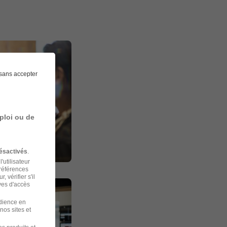
sans accepter
ploi ou de
ésactivés
.
'utilisateur
préférences
 vérifier s'il
ves d'accès
udience en
nos sites et