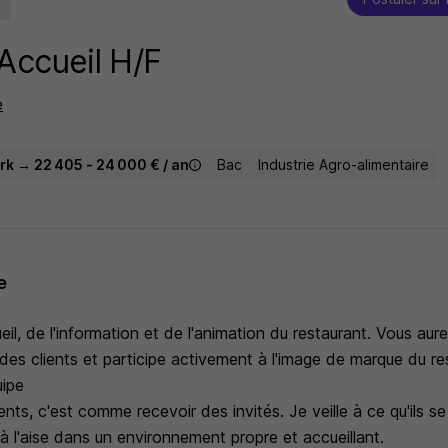
Accueil H/F
e
rk → 22 405 - 24 000 € / an
Bac
Industrie Agro-alimentaire
e
eil, de l'information et de l'animation du restaurant. Vous aure
e des clients et participe activement à l'image de marque du re
uipe
lients, c'est comme recevoir des invités. Je veille à ce qu'ils s
 l'aise dans un environnement propre et accueillant.