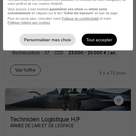
votre profil et de vos centres d’intérêt.
Vous pouvez à tout moment
paramétrer vos choix
ou
retirer votre
consentement
en cliquant sur le lien "
Gérer les traceurs
" en bas de page.
Pour en savoir plus, consultez notre
Politique de confidentialité
et notre
Politique relative aux cookies
.
Agent Logistique H/F
Cordon Group
Personnaliser mes choix
Tout accepter
Rochecorbon - 37
CDD
23 000 - 25 000 € / an
Voir l’offre
il y a 15 jours
Technicien Logistique H/F
ARMEE DE L'AIR ET DE L'ESPACE