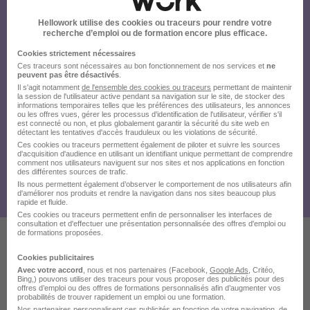
Hellowork utilise des cookies ou traceurs pour rendre votre
recherche d’emploi ou de formation encore plus efficace.
Cookies strictement nécessaires
Ces traceurs sont nécessaires au bon fonctionnement de nos services et
ne
peuvent pas être désactivés
.
Il s'agit notamment
de l'ensemble des cookies ou traceurs
permettant de maintenir
la session de l'utilisateur active pendant sa navigation sur le site, de stocker des
informations temporaires telles que les préférences des utilisateurs, les annonces
ou les offres vues, gérer les processus d'identification de l'utilisateur, vérifier s'il
est connecté ou non, et plus globalement garantir la sécurité du site web en
détectant les tentatives d'accès frauduleux ou les violations de sécurité.
Ces cookies ou traceurs permettent également de piloter et suivre les sources
d'acquisition d'audience en utilisant un identifiant unique permettant de comprendre
comment nos utilisateurs naviguent sur nos sites et nos applications en fonction
des différentes sources de trafic.
Ils nous permettent également d’observer le comportement de nos utilisateurs afin
d'améliorer nos produits et rendre la navigation dans nos sites beaucoup plus
rapide et fluide.
Ces cookies ou traceurs permettent enfin de personnaliser les interfaces de
consultation et d'effectuer une présentation personnalisée des offres d'emploi ou
de formations proposées.
Ces offres pourraient aussi
Cookies publicitaires
Avec votre accord
, nous et nos partenaires (Facebook,
Google Ads
, Critéo,
vous intéresser
Bing,) pouvons utiliser des traceurs pour vous proposer des publicités pour des
offres d’emploi ou des offres de formations personnalisés afin d’augmenter vos
probabilités de trouver rapidement un emploi ou une formation.
Nos partenaires personnalisent ces publicités en fonction de votre navigation, de