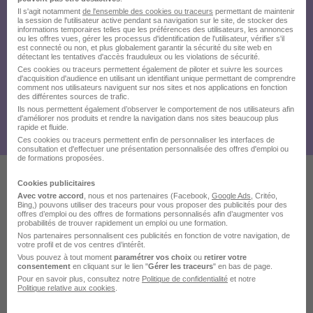
Il s'agit notamment
de l'ensemble des cookies ou traceurs
permettant de maintenir
la session de l'utilisateur active pendant sa navigation sur le site, de stocker des
informations temporaires telles que les préférences des utilisateurs, les annonces
ou les offres vues, gérer les processus d'identification de l'utilisateur, vérifier s'il
est connecté ou non, et plus globalement garantir la sécurité du site web en
détectant les tentatives d'accès frauduleux ou les violations de sécurité.
Ces cookies ou traceurs permettent également de piloter et suivre les sources
d'acquisition d'audience en utilisant un identifiant unique permettant de comprendre
comment nos utilisateurs naviguent sur nos sites et nos applications en fonction
des différentes sources de trafic.
Ils nous permettent également d’observer le comportement de nos utilisateurs afin
d'améliorer nos produits et rendre la navigation dans nos sites beaucoup plus
rapide et fluide.
Ces cookies ou traceurs permettent enfin de personnaliser les interfaces de
consultation et d'effectuer une présentation personnalisée des offres d'emploi ou
de formations proposées.
Cookies publicitaires
Ces offres pourraient aussi
Avec votre accord
, nous et nos partenaires (Facebook,
Google Ads
, Critéo,
Bing,) pouvons utiliser des traceurs pour vous proposer des publicités pour des
offres d’emploi ou des offres de formations personnalisés afin d’augmenter vos
vous intéresser
probabilités de trouver rapidement un emploi ou une formation.
Nos partenaires personnalisent ces publicités en fonction de votre navigation, de
votre profil et de vos centres d’intérêt.
Vous pouvez à tout moment
paramétrer vos choix
ou
retirer votre
consentement
en cliquant sur le lien "
Gérer les traceurs
" en bas de page.
Pour en savoir plus, consultez notre
Politique de confidentialité
et notre
Politique relative aux cookies
.