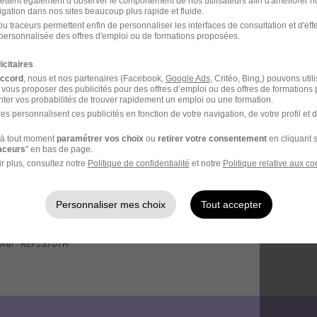
ettent également d’observer le comportement de nos utilisateurs afin d'améliorer no
igation dans nos sites beaucoup plus rapide et fluide.
u traceurs permettent enfin de personnaliser les interfaces de consultation et d'eff
personnalisée des offres d'emploi ou de formations proposées.
icitaires
accord
, nous et nos partenaires (Facebook,
Google Ads
, Critéo, Bing,) pouvons util
 vous proposer des publicités pour des offres d’emploi ou des offres de formations
ter vos probabilités de trouver rapidement un emploi ou une formation.
es personnalisent ces publicités en fonction de votre navigation, de votre profil et 
à tout moment
paramétrer vos choix
ou
retirer votre consentement
en cliquant s
raceurs
" en bas de page.
r plus, consultez notre
Politique de confidentialité
et notre
Politique relative aux co
Personnaliser mes choix
Tout accepter
 Réf : REF53707H