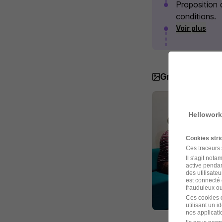
Proposition 
conditions.
Voir plus
Groupement M
Hellowork
Cookies str
Ces traceurs
Il s'agit not
active pendan
des utilisateu
est connecté 
frauduleux ou 
Ces cookies o
utilisant un 
nos applicatio