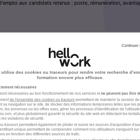
d'emploi aux candidats retenus : poste, rémunération, avanta
Continuer 
ousquetaires en images
 utilise des cookies ou traceurs pour rendre votre recherche d’em
formation encore plus efficace.
ictement nécessaires
 sont nécessaires au bon fonctionnement de nos services et
ne peuvent pas être d
amment
de l'ensemble des cookies ou traceurs
permettant de maintenir la session de l
t sa navigation sur le site, de stocker des informations temporaires telles que les 
rs, les annonces ou les offres vues, gérer les processus d'identification de l'utilisateur,
ou non, et plus globalement garantir la sécurité du site web en détectant les tentati
les violations de sécurité.
u traceurs permettent également de piloter et suivre les sources d'acquisition d'a
identifiant unique permettant de comprendre comment nos utilisateurs naviguent sur 
ns en fonction des différentes sources de trafic.