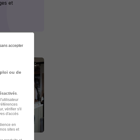
ges et
sans accepter
ploi ou de
ésactivés
.
'utilisateur
préférences
 vérifier s'il
ves d'accès
udience en
nos sites et