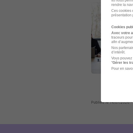
Ils nous perm
rendre la nav
Ces cookies o
présentation 
Cookies publ
Avec votre 
traceurs pour
afin d’augmen
Nos partenair
d’intérêt.
Vous pouvez 
"
Gérer les t
Pour en savoi
Publiée le 14/07/2026 -