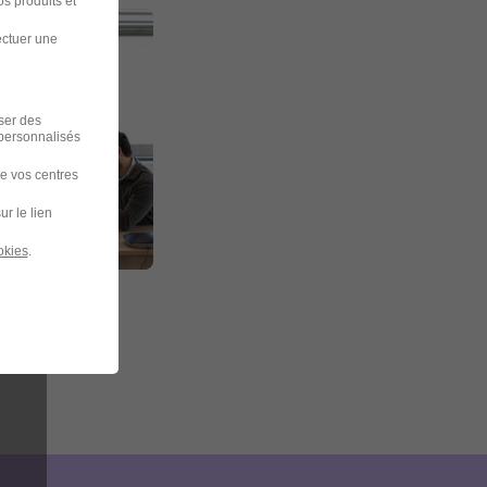
s produits et
ectuer une
iser des
 personnalisés
de vos centres
ur le lien
okies
.