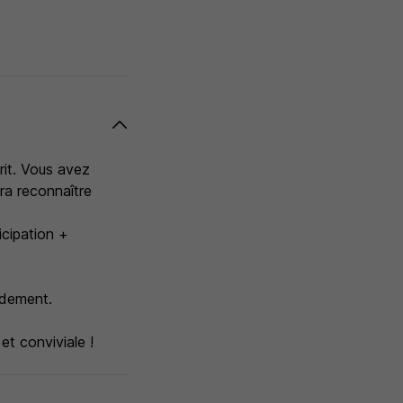
rit. Vous avez
ura reconnaître
icipation +
idement.
t conviviale !