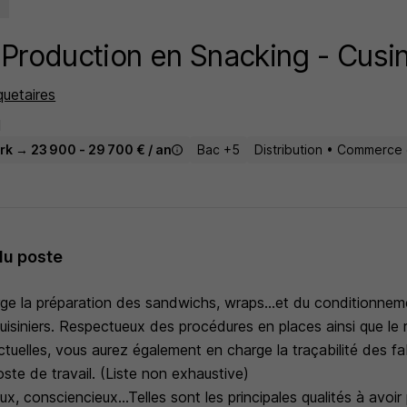
 Production en Snacking - Cusi
uetaires
I
rk → 23 900 - 29 700 € / an
Bac +5
Distribution • Commerce
du poste
ge la préparation des sandwichs, wraps...et du conditionnem
uisiniers. Respectueux des procédures en places ainsi que le
uelles, vous aurez également en charge la traçabilité des fab
te de travail. (Liste non exhaustive)
ux, consciencieux...Telles sont les principales qualités à avoi