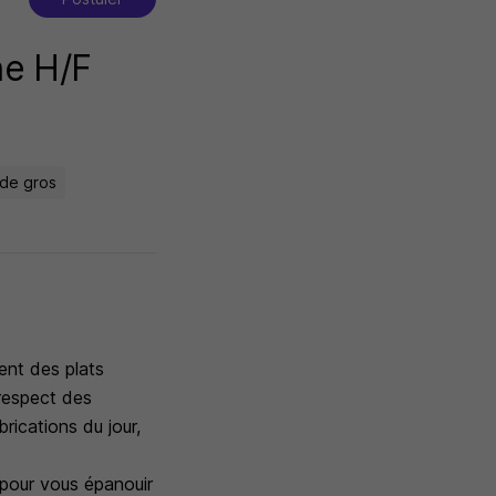
ne H/F
 de gros
ent des plats
 respect des
rications du jour,
r pour vous épanouir