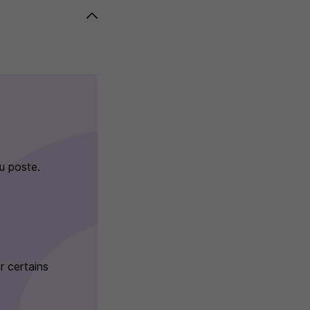
u poste.
r certains