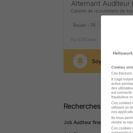
Alternant Auditeur 
Cabinet de recrutement de tra
Rouen - 76
Alternance
il y a 25 jours
Hellowork
Soyez alerté dès 
Cookies str
Ces traceurs
Il s'agit not
active pendan
des utilisateu
est connecté 
frauduleux ou 
Ces cookies o
Recherches similaires
utilisant un 
nos applicatio
Ils nous perm
Job Auditeur financier
rendre la nav
Ces cookies o
présentation 