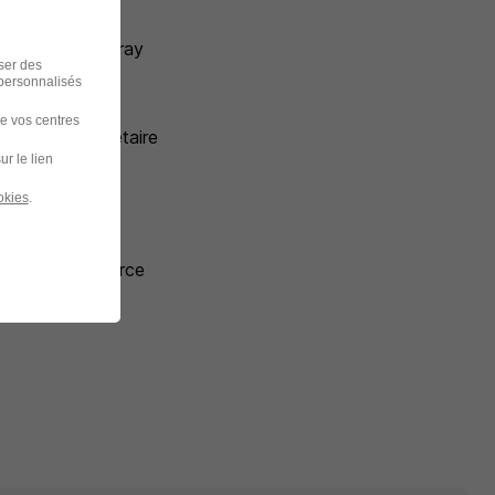
vetot
ufchâtel-en-Bray
iser des
 personnalisés
clair
de vos centres
ntrôleur budgétaire
ur le lien
rises Audit
okies
.
rises Rouen
cole de commerce