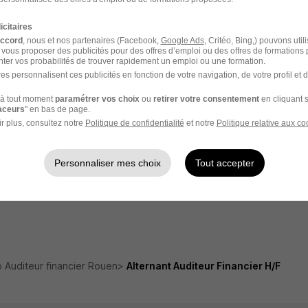
Job Fécamp
Job Y
icitaires
Job Elbeuf
Job Ne
accord
, nous et nos partenaires (Facebook,
Google Ads
, Critéo, Bing,) pouvons util
 vous proposer des publicités pour des offres d’emploi ou des offres de formations
Job Forges-les-Eaux
Job Du
ter vos probabilités de trouver rapidement un emploi ou une formation.
es personnalisent ces publicités en fonction de votre navigation, de votre profil et 
Job Chef de mission audit
Job Co
à tout moment
paramétrer vos choix
ou
retirer votre consentement
en cliquant s
raceurs
" en bas de page.
Job Contrôleur financier
Entrep
r plus, consultez notre
Politique de confidentialité
et notre
Politique relative aux co
Entreprises Auditeur financier
Entrep
Personnaliser mes choix
Tout accepter
e
Job Janvier
Job E
 Auditeur financier Rouen
Alternant Auditeur Financier H/F