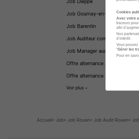
Job Dieppe
Cookies publ
Job Gournay-en-Bray
Avec votre 
traceurs pour
Job Barentin
afin d’augmen
Nos partenair
Job Auditeur comptable
d’intérêt.
Vous pouvez 
"
Gérer les t
Job Manager audit
Pour en savoi
Offre alternance Audit
Offre alternance Seine-Maritim
Voir plus
Accueil
Job
Job Rouen
Job Audit Rouen
Job