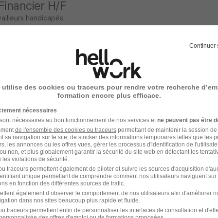
Financier H/F
vailleurs handicapés
Continuer 
 utilise des cookies ou traceurs pour rendre votre recherche d’em
formation encore plus efficace.
qu'une offre similaire est publiée !
ictement nécessaires
 sont nécessaires au bon fonctionnement de nos services et
ne peuvent pas être d
amment
de l'ensemble des cookies ou traceurs
permettant de maintenir la session de l
t sa navigation sur le site, de stocker des informations temporaires telles que les 
rs, les annonces ou les offres vues, gérer les processus d'identification de l'utilisateur,
ou non, et plus globalement garantir la sécurité du site web en détectant les tentati
les violations de sécurité.
u traceurs permettent également de piloter et suivre les sources d'acquisition d'a
identifiant unique permettant de comprendre comment nos utilisateurs naviguent sur 
ns en fonction des différentes sources de trafic.
ettent également d’observer le comportement de nos utilisateurs afin d'améliorer no
Job Audit
Job L
igation dans nos sites beaucoup plus rapide et fluide.
u traceurs permettent enfin de personnaliser les interfaces de consultation et d'eff
personnalisée des offres d'emploi ou de formations proposées.