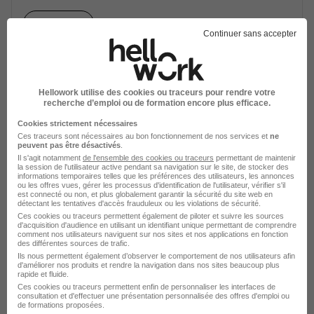
Voir l’offre
il y a 5 jours
Continuer sans accepter
Hellowork utilise des cookies ou traceurs pour rendre votre
recherche d’emploi ou de formation encore plus efficace.
Superviseur Travaux Électrique BT -
Cookies strictement nécessaires
Mt - HT H/F
Ces traceurs sont nécessaires au bon fonctionnement de nos services et
ne
peuvent pas être désactivés
.
B-Hive
Il s'agit notamment
de l'ensemble des cookies ou traceurs
permettant de maintenir
la session de l'utilisateur active pendant sa navigation sur le site, de stocker des
informations temporaires telles que les préférences des utilisateurs, les annonces
Lyon - 69
CDI
ou les offres vues, gérer les processus d'identification de l'utilisateur, vérifier s'il
est connecté ou non, et plus globalement garantir la sécurité du site web en
détectant les tentatives d'accès frauduleux ou les violations de sécurité.
Ces cookies ou traceurs permettent également de piloter et suivre les sources
Voir l’offre
d'acquisition d'audience en utilisant un identifiant unique permettant de comprendre
il y a 24 jours
comment nos utilisateurs naviguent sur nos sites et nos applications en fonction
des différentes sources de trafic.
Ils nous permettent également d’observer le comportement de nos utilisateurs afin
d'améliorer nos produits et rendre la navigation dans nos sites beaucoup plus
rapide et fluide.
Ces cookies ou traceurs permettent enfin de personnaliser les interfaces de
consultation et d'effectuer une présentation personnalisée des offres d'emploi ou
de formations proposées.