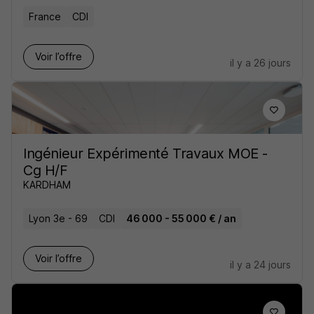
France
CDI
Voir l’offre
il y a 26 jours
Ingénieur Expérimenté Travaux MOE -
Cg H/F
KARDHAM
Lyon 3e - 69
CDI
46 000 - 55 000 € / an
Voir l’offre
il y a 24 jours