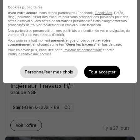
Conducteur de Travaux Électricité H/F
Cookies publicitaires
Groupe Fauché
Avec votre accord
, nous et nos partenaires (Facebook,
Google Ads
, Critéo,
Bing,) pouvons utiliser des traceurs pour vous proposer des publicités pour des
offres d’emploi ou des offres de formations personnalisés afin d’augmenter vos
Genas - 69
CDI
35 000 - 40 000 € / an
probabilités de trouver rapidement un emploi ou une formation.
Nos partenaires personnalisent ces publicités en fonction de votre navigation, de
votre profil et de vos centres d’intérêt.
Vous pouvez à tout moment
paramétrer vos choix
ou
retirer votre
Voir l’offre
consentement
en cliquant sur le lien "
Gérer les traceurs
" en bas de page.
il y a 15 jours
Pour en savoir plus, consultez notre
Politique de confidentialité
et notre
Politique relative aux cookies
.
Personnaliser mes choix
Tout accepter
Ingénieur Travaux H/F
Groupe NGE
Saint-Genis-Laval - 69
CDI
Voir l’offre
il y a 27 jours