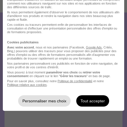
Publiée le 10/07/2026 - Réf : bwalb0rmfw
comment nos utilisateurs naviguent sur nos sites et nos applications en fonction
des différentes sources de trafic.
Ils nous permettent également d’observer le comportement de nos utilisateurs afin
d'améliorer nos produits et rendre la navigation dans nos sites beaucoup plus
rapide et fluide.
Créez votre compte Hellowork et
Ces cookies ou traceurs permettent enfin de personnaliser les interfaces de
consultation et d'effectuer une présentation personnalisée des offres d'emploi ou
de formations proposées.
envoyez votre candidature !
Cookies publicitaires
Avec votre accord
, nous et nos partenaires (Facebook,
Google Ads
, Critéo,
Bing,) pouvons utiliser des traceurs pour vous proposer des publicités pour des
offres d’emploi ou des offres de formations personnalisés afin d’augmenter vos
probabilités de trouver rapidement un emploi ou une formation.
Nos partenaires personnalisent ces publicités en fonction de votre navigation, de
votre profil et de vos centres d’intérêt.
Vous pouvez à tout moment
paramétrer vos choix
ou
retirer votre
consentement
en cliquant sur le lien "
Gérer les traceurs
" en bas de page.
Pour en savoir plus, consultez notre
Politique de confidentialité
et notre
Politique relative aux cookies
.
Personnaliser mes choix
Tout accepter