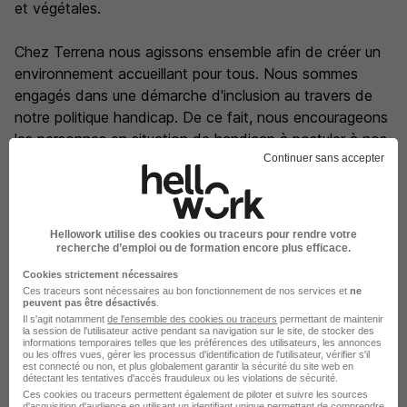
et végétales.
Chez Terrena nous agissons ensemble afin de créer un
environnement accueillant pour tous. Nous sommes
engagés dans une démarche d'inclusion au travers de
notre politique handicap. De ce fait, nous encourageons
les personnes en situation de handicap à postuler à nos
Continuer sans accepter
offres d'emploi.
La carte
Rue de Passy
Hellowork utilise des cookies ou traceurs pour rendre votre
44260 Malville
recherche d’emploi ou de formation encore plus efficace.
Cookies strictement nécessaires
Ces traceurs sont nécessaires au bon fonctionnement de nos services et
ne
peuvent pas être désactivés
.
Il s'agit notamment
de l'ensemble des cookies ou traceurs
permettant de maintenir
Localiser le poste
la session de l'utilisateur active pendant sa navigation sur le site, de stocker des
informations temporaires telles que les préférences des utilisateurs, les annonces
ou les offres vues, gérer les processus d'identification de l'utilisateur, vérifier s'il
est connecté ou non, et plus globalement garantir la sécurité du site web en
détectant les tentatives d'accès frauduleux ou les violations de sécurité.
Ces cookies ou traceurs permettent également de piloter et suivre les sources
d'acquisition d'audience en utilisant un identifiant unique permettant de comprendre