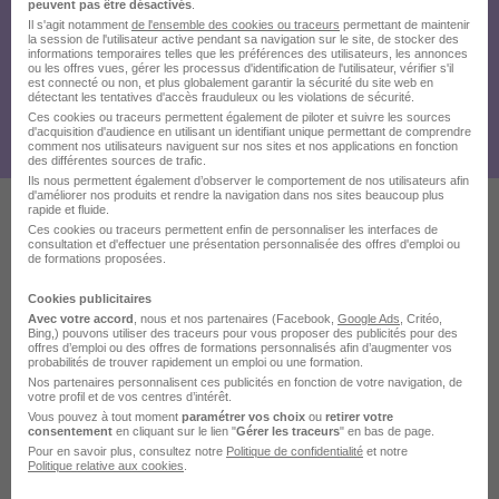
peuvent pas être désactivés
.
Il s'agit notamment
de l'ensemble des cookies ou traceurs
permettant de maintenir
la session de l'utilisateur active pendant sa navigation sur le site, de stocker des
informations temporaires telles que les préférences des utilisateurs, les annonces
ou les offres vues, gérer les processus d'identification de l'utilisateur, vérifier s'il
est connecté ou non, et plus globalement garantir la sécurité du site web en
détectant les tentatives d'accès frauduleux ou les violations de sécurité.
Ces cookies ou traceurs permettent également de piloter et suivre les sources
d'acquisition d'audience en utilisant un identifiant unique permettant de comprendre
comment nos utilisateurs naviguent sur nos sites et nos applications en fonction
des différentes sources de trafic.
Ils nous permettent également d’observer le comportement de nos utilisateurs afin
d'améliorer nos produits et rendre la navigation dans nos sites beaucoup plus
rapide et fluide.
Ces cookies ou traceurs permettent enfin de personnaliser les interfaces de
Ces offres pourraient aussi
consultation et d'effectuer une présentation personnalisée des offres d'emploi ou
de formations proposées.
vous intéresser
Cookies publicitaires
Avec votre accord
, nous et nos partenaires (Facebook,
Google Ads
, Critéo,
Bing,) pouvons utiliser des traceurs pour vous proposer des publicités pour des
offres d’emploi ou des offres de formations personnalisés afin d’augmenter vos
probabilités de trouver rapidement un emploi ou une formation.
Nos partenaires personnalisent ces publicités en fonction de votre navigation, de
votre profil et de vos centres d’intérêt.
Vous pouvez à tout moment
paramétrer vos choix
ou
retirer votre
consentement
en cliquant sur le lien "
Gérer les traceurs
" en bas de page.
Electricien Tertiaire - Infrastructure
Pour en savoir plus, consultez notre
Politique de confidentialité
et notre
H/F
Politique relative aux cookies
.
SNEF