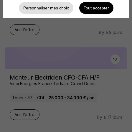
Personnaliser mes choix
Tout accepter
Joué-lès-Tours - 37
CDI
20 000 - 30 000 € / an
Voir l’offre
il y a 9 jours
Monteur Electricien CFO-CFA H/F
Vinci Energies France Tertiaire Grand Ouest
Tours - 37
CDI
25 000 - 34 000 € / an
Voir l’offre
il y a 17 jours