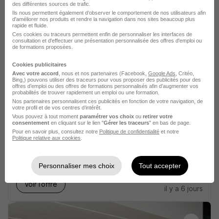
AJP Immobilier
des différentes sources de trafic.
Ils nous permettent également d’observer le comportement de nos utilisateurs afin
d'améliorer nos produits et rendre la navigation dans nos sites beaucoup plus
rapide et fluide.
Rennes - 35
CDI
25 000 - 28 000 € / an
Ces cookies ou traceurs permettent enfin de personnaliser les interfaces de
consultation et d'effectuer une présentation personnalisée des offres d'emploi ou
de formations proposées.
Voir l’offre
il y a 24 jours
Cookies publicitaires
Avec votre accord
, nous et nos partenaires (Facebook,
Google Ads
, Critéo,
Bing,) pouvons utiliser des traceurs pour vous proposer des publicités pour des
offres d’emploi ou des offres de formations personnalisés afin d’augmenter vos
probabilités de trouver rapidement un emploi ou une formation.
Nos partenaires personnalisent ces publicités en fonction de votre navigation, de
votre profil et de vos centres d’intérêt.
Vous pouvez à tout moment
paramétrer vos choix
ou
retirer votre
Assistant Gérance CDD H/F
consentement
en cliquant sur le lien "
Gérer les traceurs
" en bas de page.
Pour en savoir plus, consultez notre
Lamy
Politique de confidentialité
et notre
Politique relative aux cookies
.
Rennes - 35
CDD
23 000 - 24 000 € / an
Personnaliser mes choix
Tout accepter
Voir l’offre
il y a 6 jours