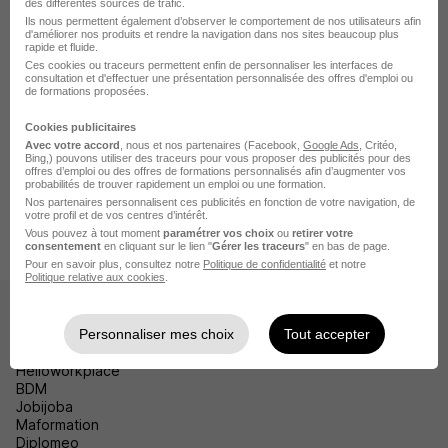
des différentes sources de trafic.
Emploi Lauzerte
Ils nous permettent également d’observer le comportement de nos utilisateurs afin
d'améliorer nos produits et rendre la navigation dans nos sites beaucoup plus
Emploi Caussade
rapide et fluide.
Ces cookies ou traceurs permettent enfin de personnaliser les interfaces de
consultation et d'effectuer une présentation personnalisée des offres d'emploi ou
Emploi Beaumont-de-Lomagne
de formations proposées.
Voir plus
Cookies publicitaires
Avec votre accord
, nous et nos partenaires (Facebook,
Google Ads
, Critéo,
Bing,) pouvons utiliser des traceurs pour vous proposer des publicités pour des
offres d’emploi ou des offres de formations personnalisés afin d’augmenter vos
probabilités de trouver rapidement un emploi ou une formation.
Accueil
Emploi
Emploi Valence
Emploi Secrétariat Valence
Nos partenaires personnalisent ces publicités en fonction de votre navigation, de
votre profil et de vos centres d’intérêt.
Emploi Hôtesse d'accueil Valence
Hôte Principal H/F
Vous pouvez à tout moment
paramétrer vos choix
ou
retirer votre
consentement
en cliquant sur le lien "
Gérer les traceurs
" en bas de page.
Pour en savoir plus, consultez notre
Politique de confidentialité
et notre
Politique relative aux cookies
.
Les sites
Personnaliser mes choix
Tout accepter
HelloCV
Helloworkplace
BDM
Jobijoba
Maformation
Diplomeo