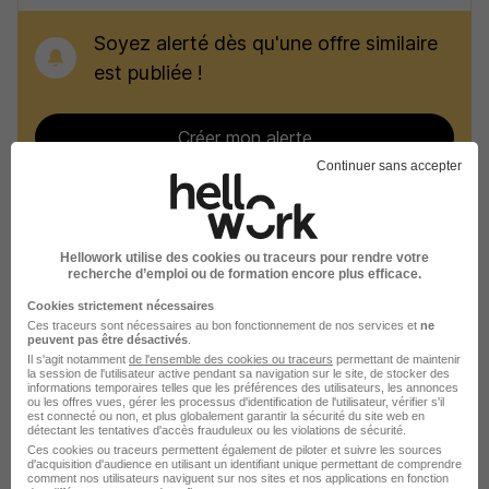
Soyez alerté dès qu'une offre similaire
est publiée !
Créer mon alerte
Continuer sans accepter
Recherches similaires
Hellowork utilise des cookies ou traceurs pour rendre votre
recherche d’emploi ou de formation encore plus efficace.
Emploi Hôtesse d'accueil
Cookies strictement nécessaires
Ces traceurs sont nécessaires au bon fonctionnement de nos services et
ne
peuvent pas être désactivés
.
Emploi Secrétariat
Il s'agit notamment
de l'ensemble des cookies ou traceurs
permettant de maintenir
la session de l'utilisateur active pendant sa navigation sur le site, de stocker des
Emploi Montauban
informations temporaires telles que les préférences des utilisateurs, les annonces
ou les offres vues, gérer les processus d'identification de l'utilisateur, vérifier s'il
est connecté ou non, et plus globalement garantir la sécurité du site web en
Emploi Moissac
détectant les tentatives d'accès frauduleux ou les violations de sécurité.
Ces cookies ou traceurs permettent également de piloter et suivre les sources
Emploi Castelsarrasin
d'acquisition d'audience en utilisant un identifiant unique permettant de comprendre
comment nos utilisateurs naviguent sur nos sites et nos applications en fonction