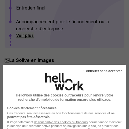
Entretien final
Accompagnement pour le financement ou la
recherche d'entreprise
Voir plus
La Solive en images
Continuer sans accepter
Hellowork utilise des cookies ou traceurs pour rendre votre
recherche d’emploi ou de formation encore plus efficace.
Cookies strictement nécessaires
Ces traceurs sont nécessaires au bon fonctionnement de nos services et
ne
peuvent pas être désactivés
.
Il s'agit notamment
de l'ensemble des cookies ou traceurs
permettant de maintenir
la session de l'utilisateur active pendant sa navigation sur le site, de stocker des