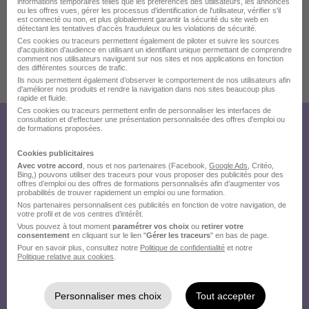
informations temporaires telles que les préférences des utilisateurs, les annonces
ou les offres vues, gérer les processus d'identification de l'utilisateur, vérifier s'il
est connecté ou non, et plus globalement garantir la sécurité du site web en
détectant les tentatives d'accès frauduleux ou les violations de sécurité.
Ces cookies ou traceurs permettent également de piloter et suivre les sources
d'acquisition d'audience en utilisant un identifiant unique permettant de comprendre
comment nos utilisateurs naviguent sur nos sites et nos applications en fonction
des différentes sources de trafic.
Publiée le 03/08/2026 - Réf : teamtailor-7139825-1814776
Ils nous permettent également d’observer le comportement de nos utilisateurs afin
d'améliorer nos produits et rendre la navigation dans nos sites beaucoup plus
11 de plus
rapide et fluide.
Ces cookies ou traceurs permettent enfin de personnaliser les interfaces de
consultation et d'effectuer une présentation personnalisée des offres d'emploi ou
de formations proposées.
Créez votre compte Hellowork et
envoyez votre candidature !
Cookies publicitaires
Avec votre accord
, nous et nos partenaires (Facebook,
Google Ads
, Critéo,
Bing,) pouvons utiliser des traceurs pour vous proposer des publicités pour des
offres d’emploi ou des offres de formations personnalisés afin d’augmenter vos
probabilités de trouver rapidement un emploi ou une formation.
Nos partenaires personnalisent ces publicités en fonction de votre navigation, de
votre profil et de vos centres d’intérêt.
Vous pouvez à tout moment
paramétrer vos choix
ou
retirer votre
consentement
en cliquant sur le lien "
Gérer les traceurs
" en bas de page.
Pour en savoir plus, consultez notre
Politique de confidentialité
et notre
Politique relative aux cookies
.
Personnaliser mes choix
Tout accepter