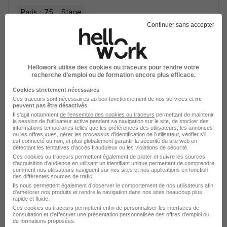
Paris - 75
Stage
Continuer sans accepter
Voir l’offre
il y a 9 jours
Hellowork utilise des cookies ou traceurs pour rendre votre
recherche d’emploi ou de formation encore plus efficace.
Cookies strictement nécessaires
Ces traceurs sont nécessaires au bon fonctionnement de nos services et
ne
peuvent pas être désactivés
.
Graphiste Packaging Non Alimentaire
Il s'agit notamment
de l'ensemble des cookies ou traceurs
permettant de maintenir
- Stage H/F
la session de l'utilisateur active pendant sa navigation sur le site, de stocker des
informations temporaires telles que les préférences des utilisateurs, les annonces
Carrefour
ou les offres vues, gérer les processus d'identification de l'utilisateur, vérifier s'il
est connecté ou non, et plus globalement garantir la sécurité du site web en
détectant les tentatives d'accès frauduleux ou les violations de sécurité.
Ces cookies ou traceurs permettent également de piloter et suivre les sources
Massy - 91
Stage
d'acquisition d'audience en utilisant un identifiant unique permettant de comprendre
comment nos utilisateurs naviguent sur nos sites et nos applications en fonction
des différentes sources de trafic.
Ils nous permettent également d’observer le comportement de nos utilisateurs afin
Voir l’offre
il y a 23 jours
d'améliorer nos produits et rendre la navigation dans nos sites beaucoup plus
rapide et fluide.
Ces cookies ou traceurs permettent enfin de personnaliser les interfaces de
consultation et d'effectuer une présentation personnalisée des offres d'emploi ou
de formations proposées.