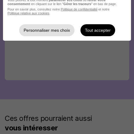
consentement
en cliquant sur le lien "
Gérer les traceurs
" en bas de page.
Pour en savoir plus, consultez notre
Politique de confidentialité
et notre
Politique relative aux cookies
.
Personnaliser mes choix
Tout accepter
Ces offres pourraient aussi
vous intéresser