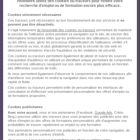
envoyez votre candidature !
Hellowork utilise des cookies ou traceurs pour rendre votre
recherche d’emploi ou de formation encore plus efficace.
Cookies strictement nécessaires
Ces traceurs sont nécessaires au bon fonctionnement de nos services et
ne
peuvent pas être désactivés
.
Il s'agit notamment
de l'ensemble des cookies ou traceurs
permettant de maintenir
la session de l'utilisateur active pendant sa navigation sur le site, de stocker des
informations temporaires telles que les préférences des utilisateurs, les annonces
ou les offres vues, gérer les processus d'identification de l'utilisateur, vérifier s'il
est connecté ou non, et plus globalement garantir la sécurité du site web en
détectant les tentatives d'accès frauduleux ou les violations de sécurité.
Ces cookies ou traceurs permettent également de piloter et suivre les sources
d'acquisition d'audience en utilisant un identifiant unique permettant de comprendre
comment nos utilisateurs naviguent sur nos sites et nos applications en fonction
des différentes sources de trafic.
Ils nous permettent également d’observer le comportement de nos utilisateurs afin
d'améliorer nos produits et rendre la navigation dans nos sites beaucoup plus
rapide et fluide.
Ces cookies ou traceurs permettent enfin de personnaliser les interfaces de
consultation et d'effectuer une présentation personnalisée des offres d'emploi ou
de formations proposées.
Cookies publicitaires
Avec votre accord
, nous et nos partenaires (Facebook,
Google Ads
, Critéo,
Bing,) pouvons utiliser des traceurs pour vous proposer des publicités pour des
offres d’emploi ou des offres de formations personnalisés afin d’augmenter vos
probabilités de trouver rapidement un emploi ou une formation.
Nos partenaires personnalisent ces publicités en fonction de votre navigation, de
votre profil et de vos centres d’intérêt.
Vous pouvez à tout moment
paramétrer vos choix
ou
retirer votre