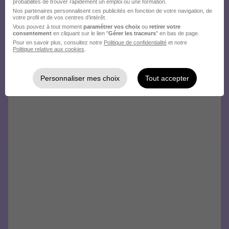
probabilités de trouver rapidement un emploi ou une formation.
Nos partenaires personnalisent ces publicités en fonction de votre navigation, de
votre profil et de vos centres d’intérêt.
Vous pouvez à tout moment
paramétrer vos choix
ou
retirer votre
consentement
en cliquant sur le lien "
Gérer les traceurs
" en bas de page.
Pour en savoir plus, consultez notre
Politique de confidentialité
et notre
Politique relative aux cookies
.
Personnaliser mes choix
Tout accepter