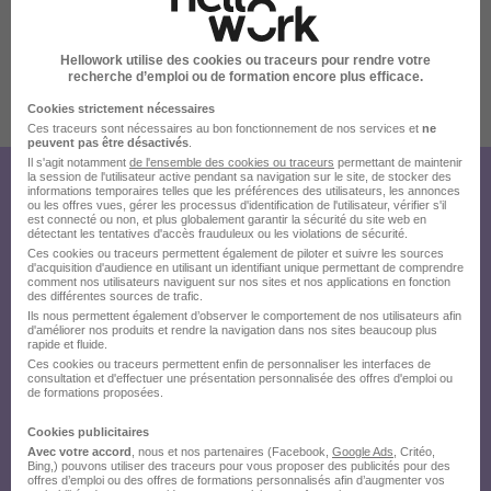
Hellowork utilise des cookies ou traceurs pour rendre votre
recherche d’emploi ou de formation encore plus efficace.
Cookies strictement nécessaires
Publiée le 11/07/2026 - Réf : 3733676/27074515 CDTLF/44D
Ces traceurs sont nécessaires au bon fonctionnement de nos services et
ne
16 de plus
peuvent pas être désactivés
.
Il s'agit notamment
de l'ensemble des cookies ou traceurs
permettant de maintenir
la session de l'utilisateur active pendant sa navigation sur le site, de stocker des
Créez votre compte Hellowork et
informations temporaires telles que les préférences des utilisateurs, les annonces
ou les offres vues, gérer les processus d'identification de l'utilisateur, vérifier s'il
est connecté ou non, et plus globalement garantir la sécurité du site web en
envoyez votre candidature !
détectant les tentatives d'accès frauduleux ou les violations de sécurité.
Ces cookies ou traceurs permettent également de piloter et suivre les sources
d'acquisition d'audience en utilisant un identifiant unique permettant de comprendre
comment nos utilisateurs naviguent sur nos sites et nos applications en fonction
des différentes sources de trafic.
Ils nous permettent également d’observer le comportement de nos utilisateurs afin
d'améliorer nos produits et rendre la navigation dans nos sites beaucoup plus
rapide et fluide.
Ces cookies ou traceurs permettent enfin de personnaliser les interfaces de
consultation et d'effectuer une présentation personnalisée des offres d'emploi ou
de formations proposées.
Cookies publicitaires
Avec votre accord
, nous et nos partenaires (Facebook,
Google Ads
, Critéo,
Bing,) pouvons utiliser des traceurs pour vous proposer des publicités pour des
offres d’emploi ou des offres de formations personnalisés afin d’augmenter vos