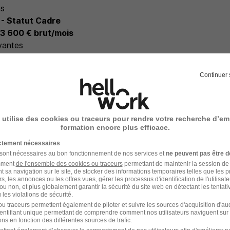
ns
 - Statut Cadre
 3 600 € brut/mois
vantes
n, ordinateur, téléphone portable
charge
Continuer 
 utilise des cookies ou traceurs pour rendre votre recherche d’em
e recrutement
formation encore plus efficace.
ictement nécessaires
rutement peuvent varier selon l'offre à laquelle vous postulez.
 sont nécessaires au bon fonctionnement de nos services et
ne peuvent pas être d
amment
de l'ensemble des cookies ou traceurs
permettant de maintenir la session de l
vec un membre de l'équipe Presta-Coach par téléphone
t sa navigation sur le site, de stocker des informations temporaires telles que les 
rs, les annonces ou les offres vues, gérer les processus d'identification de l'utilisateur,
ou non, et plus globalement garantir la sécurité du site web en détectant les tentati
 satisfaisant on envoie votre candidature à notre client
les violations de sécurité.
u traceurs permettent également de piloter et suivre les sources d'acquisition d'a
identifiant unique permettant de comprendre comment nos utilisateurs naviguent sur 
sio ou téléphone avec notre client
ns en fonction des différentes sources de trafic.