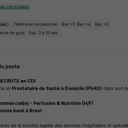
er recruteur
ois
Télétravail occasionnel
Bac +3, Bac +4
Bac +5
merce de gros
Exp. 2 à 10 ans
du poste
ECRUTE en CDI
ns un
Prestataire de Santé à Domicile (PSAD)
dans son d
ommercial(e) - Perfusion & Nutrition (H/F)
 poste basé à Brest
ices de la société auprès des services hospitaliers et spécial