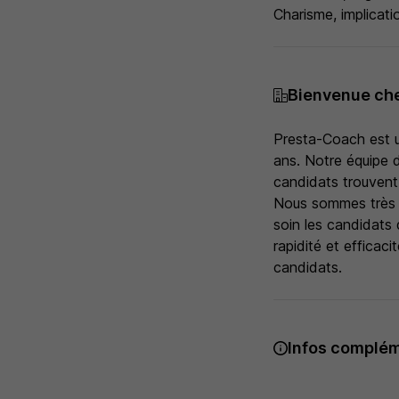
Charisme, implicati
Bienvenue ch
Presta-Coach est u
ans. Notre équipe 
candidats trouvent 
Nous sommes très at
soin les candidats 
rapidité et efficac
candidats.
Infos complém