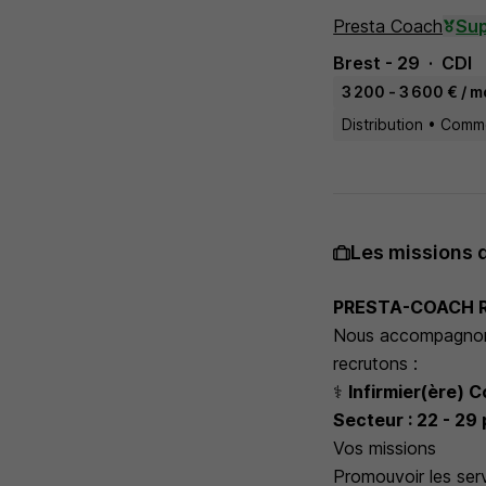
Presta Coach
Sup
Brest - 29
CDI
3 200 - 3 600 € / m
Distribution • Com
Les missions 
PRESTA-COACH R
Nous accompagno
recrutons :
⚕️
Infirmier(ère) C
Secteur : 22 - 29
Vos missions
Promouvoir les serv