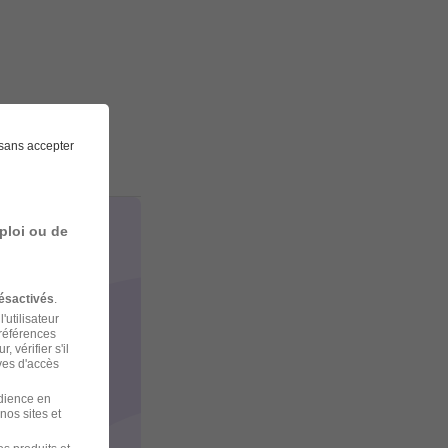
sans accepter
ploi ou de
ésactivés
.
'utilisateur
préférences
 vérifier s'il
ves d'accès
udience en
nos sites et