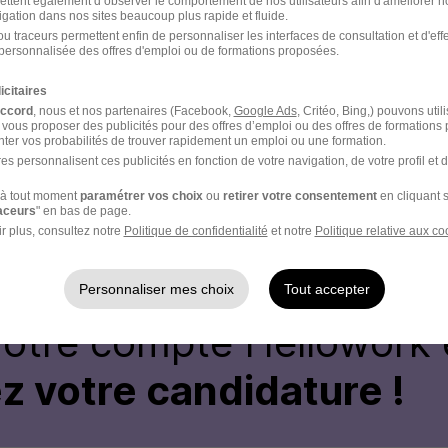
ettent également d’observer le comportement de nos utilisateurs afin d'améliorer no
igation dans nos sites beaucoup plus rapide et fluide.
ysique avec le Drh ou DG
u traceurs permettent enfin de personnaliser les interfaces de consultation et d'eff
personnalisée des offres d'emploi ou de formations proposées.
icitaires
accord
, nous et nos partenaires (Facebook,
Google Ads
, Critéo, Bing,) pouvons util
 vous proposer des publicités pour des offres d’emploi ou des offres de formations
ter vos probabilités de trouver rapidement un emploi ou une formation.
es personnalisent ces publicités en fonction de votre navigation, de votre profil et 
 - Réf : 3729994/27049361 ICDMH/29B
à tout moment
paramétrer vos choix
ou
retirer votre consentement
en cliquant s
raceurs
" en bas de page.
r plus, consultez notre
Politique de confidentialité
et notre
Politique relative aux co
Personnaliser mes choix
Tout accepter
votre compte Hellowork 
z votre candidature !