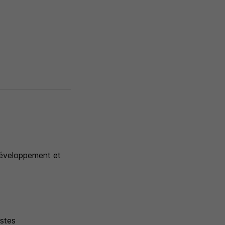
éveloppement et
istes