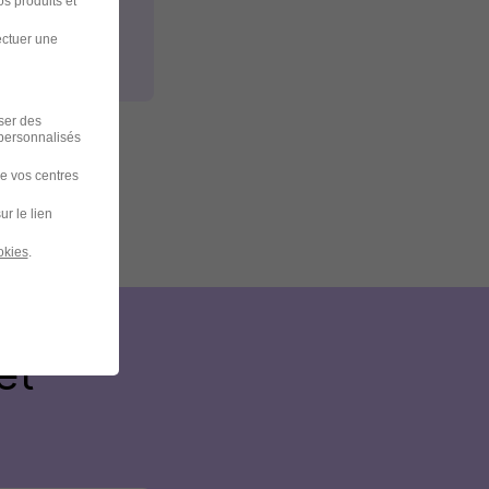
s produits et
ectuer une
iser des
 personnalisés
de vos centres
ur le lien
okies
.
et