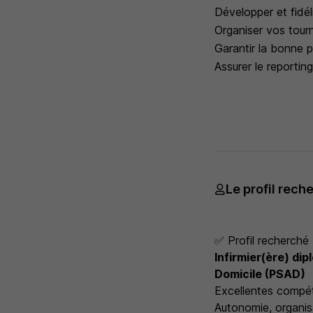
Développer et fidél
Organiser vos tour
Garantir la bonne p
Assurer le reporting
Le profil rech
✅ Profil recherché
Infirmier(ère) dip
Domicile (PSAD)
Excellentes compét
Autonomie, organisa