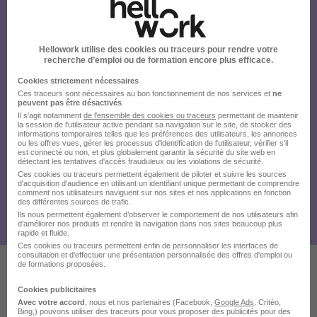
Hellowork utilise des cookies ou traceurs pour rendre votre
recherche d’emploi ou de formation encore plus efficace.
Cookies strictement nécessaires
Ces traceurs sont nécessaires au bon fonctionnement de nos services et
ne
peuvent pas être désactivés
.
Il s'agit notamment
de l'ensemble des cookies ou traceurs
permettant de maintenir
la session de l'utilisateur active pendant sa navigation sur le site, de stocker des
informations temporaires telles que les préférences des utilisateurs, les annonces
ou les offres vues, gérer les processus d'identification de l'utilisateur, vérifier s'il
est connecté ou non, et plus globalement garantir la sécurité du site web en
détectant les tentatives d'accès frauduleux ou les violations de sécurité.
Ces cookies ou traceurs permettent également de piloter et suivre les sources
d'acquisition d'audience en utilisant un identifiant unique permettant de comprendre
comment nos utilisateurs naviguent sur nos sites et nos applications en fonction
des différentes sources de trafic.
Ils nous permettent également d’observer le comportement de nos utilisateurs afin
d'améliorer nos produits et rendre la navigation dans nos sites beaucoup plus
rapide et fluide.
Ces cookies ou traceurs permettent enfin de personnaliser les interfaces de
consultation et d'effectuer une présentation personnalisée des offres d'emploi ou
de formations proposées.
Ces offres pourraient aussi
Cookies publicitaires
Avec votre accord
, nous et nos partenaires (Facebook,
Google Ads
, Critéo,
vous intéresser
Bing,) pouvons utiliser des traceurs pour vous proposer des publicités pour des