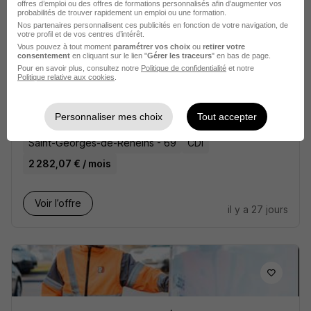
offres d’emploi ou des offres de formations personnalisés afin d’augmenter vos
probabilités de trouver rapidement un emploi ou une formation.
Nos partenaires personnalisent ces publicités en fonction de votre navigation, de
votre profil et de vos centres d’intérêt.
Vous pouvez à tout moment
paramétrer vos choix
ou
retirer votre
consentement
en cliquant sur le lien "
Gérer les traceurs
" en bas de page.
Pour en savoir plus, consultez notre
Politique de confidentialité
et notre
Politique relative aux cookies
.
Conducteur d'Engins H/F
Groupe RDS
Personnaliser mes choix
Tout accepter
Saint-Georges-de-Reneins - 69
CDI
2 282,07 € / mois
Voir l’offre
il y a 27 jours