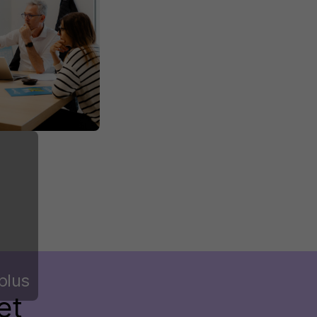
plus
et