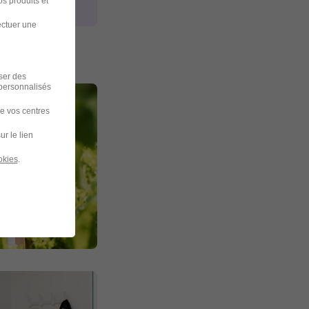
s produits et
ectuer une
iser des
 personnalisés
de vos centres
ur le lien
okies
.