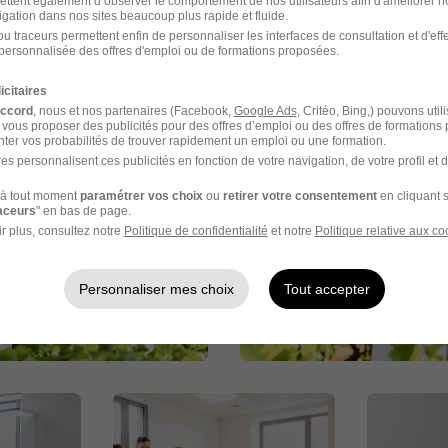
ettent également d’observer le comportement de nos utilisateurs afin d'améliorer no
igation dans nos sites beaucoup plus rapide et fluide.
u traceurs permettent enfin de personnaliser les interfaces de consultation et d'eff
personnalisée des offres d'emploi ou de formations proposées.
rance en images
icitaires
accord
, nous et nos partenaires (Facebook,
Google Ads
, Critéo, Bing,) pouvons util
 vous proposer des publicités pour des offres d’emploi ou des offres de formations
ter vos probabilités de trouver rapidement un emploi ou une formation.
es personnalisent ces publicités en fonction de votre navigation, de votre profil et 
à tout moment
paramétrer vos choix
ou
retirer votre consentement
en cliquant s
raceurs
" en bas de page.
r plus, consultez notre
Politique de confidentialité
et notre
Politique relative aux co
Personnaliser mes choix
Tout accepter