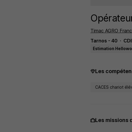
Opérateur
Timac AGRO Fran
Tarnos - 40
CDI
Estimation Hellowo
Les compétenc
CACES chariot élé
Les missions 