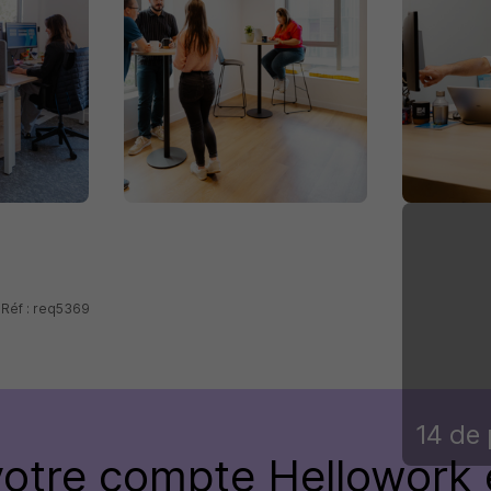
 Réf : req5369
14 de 
votre compte Hellowork 