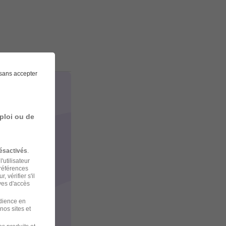
sans accepter
ploi ou de
ésactivés
.
'utilisateur
préférences
 vérifier s'il
ves d'accès
udience en
nos sites et