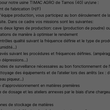
pour notre usine TIMAC AGRO de Tarnos (40) un/une :
nt de fabrication (H/F)
'équipe production, vous participez au bon déroulement de l
site. Dans ce cadre vos missions sont les suivantes:
s deux lignes de production: cave (production de poudre) ou
llations de manière à optimiser le rendement
ntrôles qualité suivant la fréquence définie et le type de produ
umidité...)
elevés suivant les procédures et fréquences définies. (ampéra
 dépressions...)
ondes de surveillance nécessaires au bon fonctionnement de l'
ettoyage des équipements et de l'atelier lors des arrêts (ex 
eau piqueur...)
ne d'approvisionnement en matières premières
ne de dosage et les ateliers annexes par le biais d'une charge
zones de stockage de matières