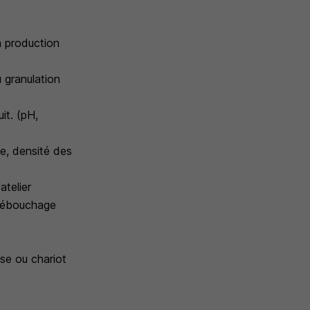
a production
 granulation
it. (pH,
ge, densité des
atelier
: débouchage
use ou chariot