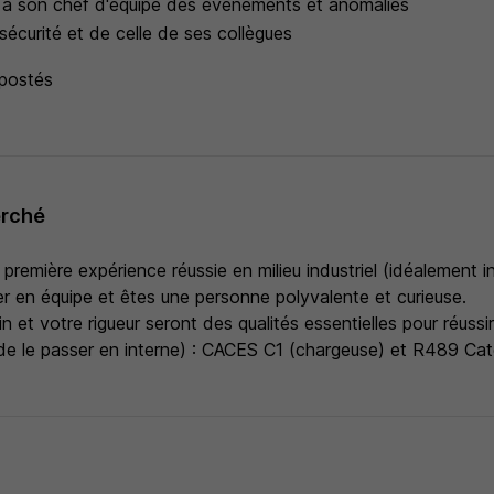
à son chef d'équipe des évènements et anomalies
sécurité et de celle de ses collègues
 postés
erché
 première expérience réussie en milieu industriel (idéalement in
er en équipe et êtes une personne polyvalente et curieuse.
n et votre rigueur seront des qualités essentielles pour réussi
 de le passer en interne) : CACES C1 (chargeuse) et R489 Cat
s