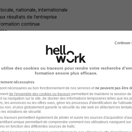
 locale, nationale, internationale
x résultats de l'entreprise
ormation continue
rise
Continuer 
e recrutement
rutement peuvent varier selon l'offre à laquelle vous postulez.
 utilise des cookies ou traceurs pour rendre votre recherche d’em
formation encore plus efficace.
éphonique avec le chargé de recrutement
ictement nécessaires
 sont nécessaires au bon fonctionnement de nos services et
ne peuvent pas être d
amment
de l'ensemble des cookies ou traceurs
permettant de maintenir la session de l
ec le chargé de recrutement et votre futur manager
t sa navigation sur le site, de stocker des informations temporaires telles que les 
rs, les annonces ou les offres vues, gérer les processus d'identification de l'utilisateur,
ou non, et plus globalement garantir la sécurité du site web en détectant les tentati
vec votre futur RRH et votre N+2
les violations de sécurité.
u traceurs permettent également de piloter et suivre les sources d'acquisition d'a
identifiant unique permettant de comprendre comment nos utilisateurs naviguent sur 
 d'embauche
ns en fonction des différentes sources de trafic.