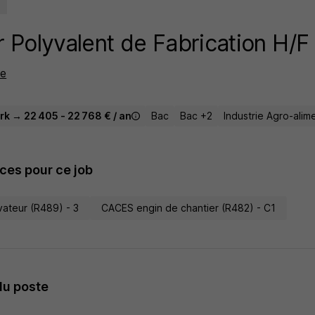
 Polyvalent de Fabrication H/F
ce
rk → 22 405 - 22 768 € / an
Bac
Bac +2
Industrie Agro-alim
es pour ce job
vateur (R489) - 3
CACES engin de chantier (R482) - C1
du poste